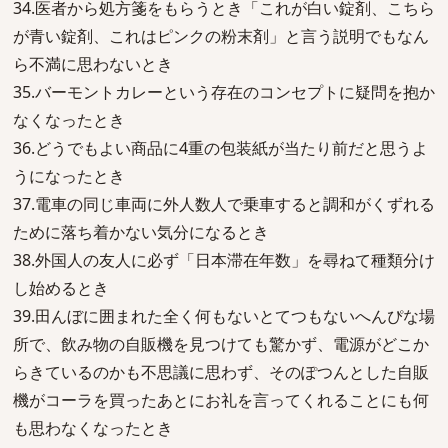
34.医者から処方箋をもらうとき「これが白い錠剤、こちら
が青い錠剤、これはピンクの粉末剤」と言う説明でもなん
ら不満に思わないとき
35.バーモントカレーという存在のコンセプトに疑問を抱か
なくなったとき
36.どうでもよい商品に4重の包装紙が当たり前だと思うよ
うになったとき
37.電車の同じ車両に外人数人で乗車すると調和がくずれる
ために落ち着かない気分になるとき
38.外国人の友人に必ず「日本滞在年数」を尋ねて種類分け
し始めるとき
39.田んぼに囲まれた全く何もないとてつもないへんぴな場
所で、飲み物の自販機を見つけても驚かず、電源がどこか
らきているのかも不思議に思わず、そのぽつんとした自販
機がコーラを買ったあとにお礼を言ってくれることにも何
も思わなくなったとき