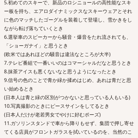
5.初めてのスキーで、新品のロシニョールの高性能なスキ
ー板を持ち、エアロダイナミックスなスキーウェアとそれ
に色のマッチしたゴーグルを装着して登場し、雪かきをし
ながら転げ落ちていくとき
6.選挙車のスピーカーから騒音・爆音をたれ流されても、
「ショーガナイ」と思うとき
(欧米ではあれほどの騒音は違法なところが大半)
7.テレビ番組で一番いいのはコマーシャルだなと思うとき
8.抹茶アイスも悪くないなと思うようになったとき
9.信号の色のことで青か緑か揉めはじめ、あれは青だと思
い始めるとき
(日本人は青と緑の区別がつかないと思っている人もいる)
10.写真撮影のときにピースサインをしてるとき
(日本人だけが老若男女でやけに好むポーズ)
11.ガソリンスタンドで車から降りもせず、集団で押し寄せ
てくる店員がフロントガラスを拭いているのを、当然のこ