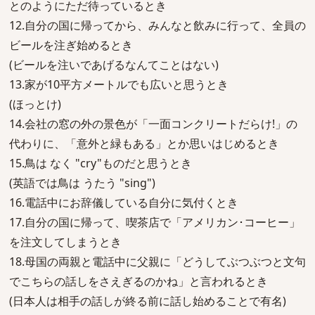
とのようにただ待っているとき
12.自分の国に帰ってから、みんなと飲みに行って、全員の
ビールを注ぎ始めるとき
(ビールを注いであげるなんてことはない)
13.家が10平方メートルでも広いと思うとき
(ほっとけ)
14.会社の窓の外の景色が「一面コンクリートだらけ!」の
代わりに、「意外と緑もある」とか思いはじめるとき
15.鳥は なく "cry"ものだと思うとき
(英語では鳥は うたう "sing")
16.電話中にお辞儀している自分に気付くとき
17.自分の国に帰って、喫茶店で「アメリカン･コーヒー」
を注文してしまうとき
18.母国の両親と電話中に父親に「どうしてぶつぶつと文句
でこちらの話しをさえぎるのかね」と言われるとき
(日本人は相手の話しが終る前に話し始めることで有名)