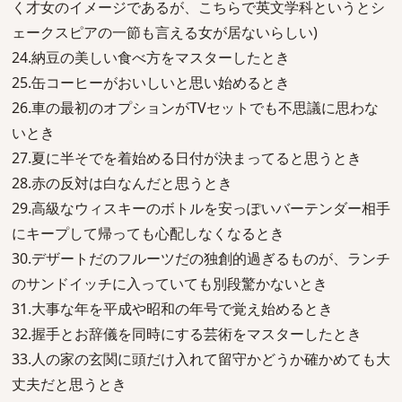
く才女のイメージであるが、こちらで英文学科というとシ
ェークスピアの一節も言える女が居ないらしい)
24.納豆の美しい食べ方をマスターしたとき
25.缶コーヒーがおいしいと思い始めるとき
26.車の最初のオプションがTVセットでも不思議に思わな
いとき
27.夏に半そでを着始める日付が決まってると思うとき
28.赤の反対は白なんだと思うとき
29.高級なウィスキーのボトルを安っぽいバーテンダー相手
にキープして帰っても心配しなくなるとき
30.デザートだのフルーツだの独創的過ぎるものが、ランチ
のサンドイッチに入っていても別段驚かないとき
31.大事な年を平成や昭和の年号で覚え始めるとき
32.握手とお辞儀を同時にする芸術をマスターしたとき
33.人の家の玄関に頭だけ入れて留守かどうか確かめても大
丈夫だと思うとき