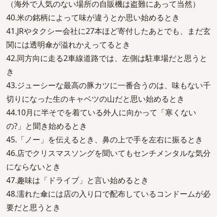
（海外で人気のない場所の自販機は盗難にあって当然）
40.米の銘柄によって味が違うとか思い始めるとき
41.JRやタクシー会社に27本ほど寄付したあとでも、まだ玄
関には透明傘が溢れかえってるとき
42.同方向に走る2車線道路では、左側は駐車場だと思うと
き
43.ジューシーな最高の豚カツに一番合うのは、味もない千
切りになった生のキャベツの山だと思い始めるとき
44.10月に半そでを着ている外人に向かって「寒くない
の?」と聞き始めるとき
45.「ノー」を伝えるとき、鼻の上で手を左右に振るとき
46.店でクリスマスソングを聞いてもセンチメンタルな気分
にならないとき
47.趣味は「ドライブ」と言い始めるとき
48.濡れた傘には店の入り口で配布しているコンドームが必
要だと思うとき