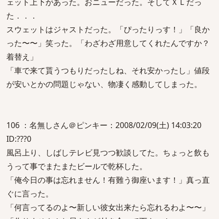
ェット上下があった。おニューだった。そしてＸＬだっ
た．．．
スウェットはジャストだった。「ぴったりっす！」「良か
った〜〜」笑った。「わざわざ用意してくれたんですか？
着替え」
「車で来て貰うつもりだったしね、それ安かったし」値段
が安いとかの問題じゃない、物凄く感動してしまった。
106 ：名無しさん＠ピンキー：2008/02/09(土) 14:03:20
ID:???0
風呂上り、しばしテレビ見つつ歓談してた。ちょっと飲も
うって事でまたまたビールで乾杯した。
「俺今日の事は忘れません！有難う御座います！」真っ直
ぐに言った。
「何言ってるのよ〜新しい彼女出来たら忘れるわよ〜〜」