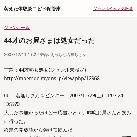
萌えた体験談コピペ保管庫
ジャンル
検索
人気
殿堂
ジャンル一覧
44才のお局さまは処女だった
2009/12/11 19:22 登録: えっちな名無しさん
前篇：44才熟女処女(ジャンル未設定)
http://moemoe.mydns.jp/view.php/12968
66 ：名無しさん＠ピンキー：2007/12/29(土) 11:07:24
ID:???0
大した事無かったけど一応書いとく。昨晩お局さんと飲み
に行った。
終業の開放感から弾けて飲んだ。