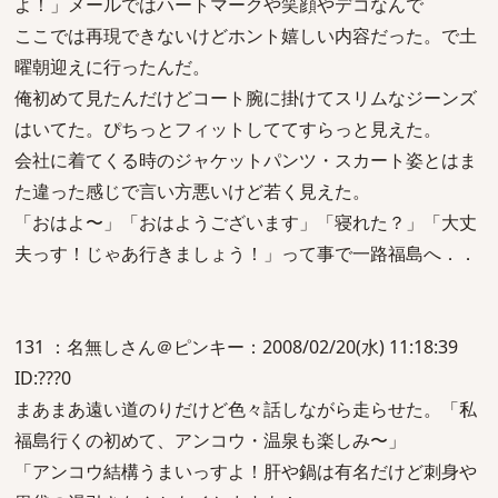
よ！」メールではハートマークや笑顔やデコなんで
ここでは再現できないけどホント嬉しい内容だった。で土
曜朝迎えに行ったんだ。
俺初めて見たんだけどコート腕に掛けてスリムなジーンズ
はいてた。ぴちっとフィットしててすらっと見えた。
会社に着てくる時のジャケットパンツ・スカート姿とはま
た違った感じで言い方悪いけど若く見えた。
「おはよ〜」「おはようございます」「寝れた？」「大丈
夫っす！じゃあ行きましょう！」って事で一路福島へ．．
131 ：名無しさん＠ピンキー：2008/02/20(水) 11:18:39
ID:???0
まあまあ遠い道のりだけど色々話しながら走らせた。「私
福島行くの初めて、アンコウ・温泉も楽しみ〜」
「アンコウ結構うまいっすよ！肝や鍋は有名だけど刺身や