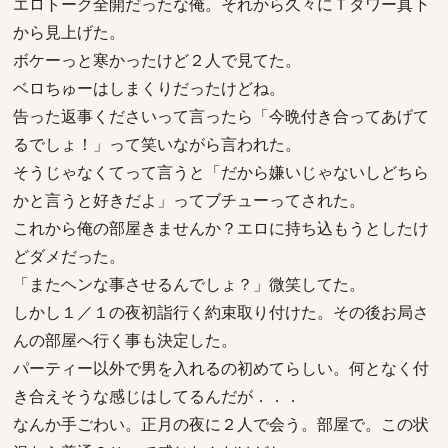
エロトーク全開だったな俺。それから久々にＴタワー真下
から見上げた。
ボケーっと寒かったけど２人で見てた。
ベロちゅーはしまくりだったけどね。
告った返事くださいって言ったら「今晩付き合ってあげて
るでしょ！」って笑いながら言われた。
そうじゃなくてって言うと「だから嫌いじゃないしどちら
かと言うと好きだよ」ってブチューってされた。
これから俺の部屋きませんか？エロに持ち込もうとしたけ
どダメだった。
「またヘンな事させるんでしょ？」微笑してた。
しかし１／１の夜初詣行く約束取り付けた。その後お局さ
んの部屋へ行く事も決定した。
パーティー以外で男を入れるの初めてらしい。何となく付
き合えそうな感じはしてるんだが．．．
なんか手ごわい。正月の夜に２人で会う。部屋で。この状