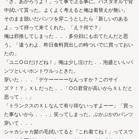
「さ、あがろうよ！」って事で上る事に。バスタオルで背
中拭いて貰った。よくよく考えると俺は着替えが無い。
そのまま脱いだパンツを穿こうとしたら「新しいのある
よ」って持って来てくれた。「え？何で？」
俺は邪推してしまった．．．多分顔にも出てたんだと思
う。「違うわよ、昨日食料買出しの時ついでに買っておい
たの」
「ユニ○ロだけどね！」俺は少し泣けた．．泡盛といいパ
ンツといいホントウルっときた。
穿いた．．．「デケーーーーなんっすか？このサイ
ズ？！？」ＸＬだった．．「○○君背が高いからＸＬだと
思って．．」
「トランクスのＸＬなんて有り得ないっすよーー」「買っ
た事ないから．．．」笑ってしまった。ぶかぶかのパンツ
穿いて．．．
シャカシャカ髪の毛拭いてると「これ着てね！」ってスウ