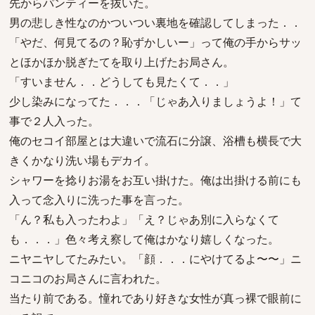
先からパンティーを抜いた。
男の悲しき性なのかついつい裏地を確認してしまった．．
「やだ、何見てるの？恥ずかしいー」って俺の手からサッ
とほかほか脱ぎたてを取り上げたお局さん。
「すいません．．どうしても見たくて．．」
少し染みになってた．．．「じゃあ入りましょうよ！」て
事で２人入った。
俺のセコイ部屋とは大違いで流石に分譲、浴槽も横長で大
きくかなり洗い場もデカイ。
シャワーを捻りお湯をお互い掛けた。俺は出掛ける前にも
入って念入りに洗った事を言った。
「ん？私も入ったわよ」「え？じゃあ別に入らなくて
も．．．」色々考え察して俺はかなり嬉しくなった。
ニヤニヤしてたみたい。「顔．．．にやけてるよ〜〜」ニ
コニコのお局さんに言われた。
当たり前である。憧れであり好きな女性が真っ裸で眼前に