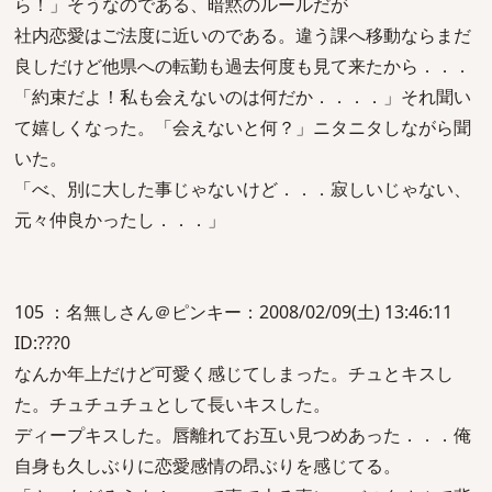
ら！」そうなのである、暗黙のルールだが
社内恋愛はご法度に近いのである。違う課へ移動ならまだ
良しだけど他県への転勤も過去何度も見て来たから．．．
「約束だよ！私も会えないのは何だか．．．．」それ聞い
て嬉しくなった。「会えないと何？」ニタニタしながら聞
いた。
「べ、別に大した事じゃないけど．．．寂しいじゃない、
元々仲良かったし．．．」
105 ：名無しさん＠ピンキー：2008/02/09(土) 13:46:11
ID:???0
なんか年上だけど可愛く感じてしまった。チュとキスし
た。チュチュチュとして長いキスした。
ディープキスした。唇離れてお互い見つめあった．．．俺
自身も久しぶりに恋愛感情の昂ぶりを感じてる。