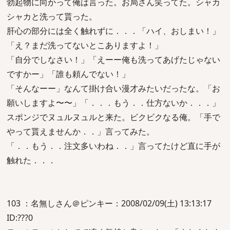
勃起物に向かって俺は言った。お局さん笑ってた。シャカ
シャカと洗って貰った。
肝心の部分には全く触れずに．．．「ハイ、おしまい！」
「え？まだ洗ってないとこありますよ！」
「自分でしなさい！」「えーー俺も洗ってあげたじゃない
ですかー」「誰も頼んでない！」
「そんなーー」なんて掛け合い漫才みたいだったな。「お
願いしますよ〜〜」「．．．もう．．仕方ないか．．．」
スポンジでヌュルヌュルと来た。ビクビクなる俺。「手で
やって貰えませんか．．」言ってみた。
「．．もう．．注文多いわね．．」言ってたけど直に手が
触れた．．．
103 ：名無しさん＠ピンキー：2008/02/09(土) 13:13:17
ID:???0