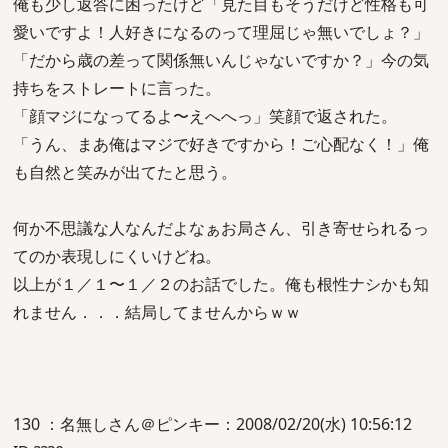
俺も少し返答に困ったけど「見た目もそうだけど性格も可
愛いですよ！人好きになるのって理屈じゃ無いでしょ？」
「だから歳の差って関係無いんじゃないですか？」今の気
持ちをストレートに言った。
「顔マジになってるよ〜えへへっ」笑顔で返された。
「うん、まあ俺はマジで好きですから！ご心配なく！」俺
も自然と笑みが出てたと思う。
何か不思議な人なんだよなぁお局さん、引き寄せられるっ
てのか表現しにくいけどね。
以上が１／１〜１／２のお話でした。俺も根性ナシかも知
れません．．．結局してませんからｗｗ
130 ：名無しさん＠ピンキー：2008/02/20(水) 10:56:12