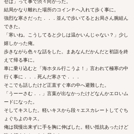
せば」って事で渋々向かった。
結局かなり離れた場所のコインＰへ入れて歩く事に。
強烈な寒さだった．．．並んで歩いてるとお局さん腕組ん
できた。
「寒いね。こうしてると少しは温かいんじゃない？」少し
嬉しかった俺。
歩きながら色々な話をした。まあなんだかんだと初詣を終
えて帰る事に。
車に乗り込むと「海ホタル行こうよ！」言われて極寒の中
行く事に．．．死んだ寒さで．．．
そこでも話したけど正直すぐ車の中へ避難した。
「うーーさむ．．」言葉が出なかったけどなんかエロいム
ードになった。
そしてキスした。軽いキスから段々エスカレートしてぐち
ょぐちよのキス。
俺は我慢出来ずに手を胸に伸ばした。軽い抵抗あったけど