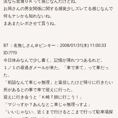
況なら普通ＯＫって感じなんだけどね。
お局さんの男女関係に関する感覚少しズレてる感じなんで
何もナシかも知れないね。
まあまたレポさせて貰うね。
87 ：名無しさん＠ピンキー：2008/01/31(木) 11:00:33
ID:???0
今日休みなんで少し書く。記憶が薄れつつあるれど。
１／１の昼過ぎメールが来た。「車で来て」って事だっ
た。
「初詣なんて車じゃ無理」と返信したけど帰りに行きたい
所があるとの事で車で迎えに行った。
迎えに行き会うと「Ｋ崎Ｔ師に行こう！」
「マジっすか？あんなとこ車じゃ無理っすよ」
「いいじゃない、近くまで行けるとこまで行って駐車場探