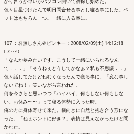
がり言うが早いかパソコン開いて宿探し始めた。
色々目星つけたんで明日問合せる事とし寝る事にした。ベ
ットはもちろん一つ。一緒に入る事に。
107 ：名無しさん＠ピンキー：2008/02/09(土) 14:12:18
ID:???0
「なんか夢みたいです、こうして一緒にいられるなん
て．．．」「そうねぇどうしてかなぁ？私も不思議．．」
色々話してたけどねむくなったんで寝る事に。「変な事し
ないでね！」笑いながら言われた。
何を今さらと思いつつ「ハイハイ、何もしない何もしな
い。お休み〜〜」って寝る体勢に入った時。
俺の方に身体寄せて来た。横向きに自然と抱き合う形にな
った。「ねぇホントに好き？」表情は見えなかったけど聞
かれた。