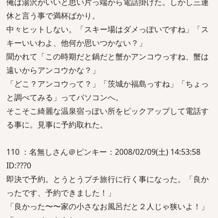
俺は湯沢がいいと思い片っ端から電話掛けた。しかし三連
休と言う事で満杯ばかり。
中々ヒットしない。「スキー場はダメっぽいですね」「ス
キーいいわよ、他何か思いつかない？」
聞かれて「この時期だと鍋だと蟹かアンコウっすね、蟹は
遠いからアンコウかな？」
「どこ？アンコウって？」「茨城か福島っすね」「ちょっ
と調べてみる」ってパソコンへ。
そこそこ綺麗な温泉宿っぽい所をピックアップして電話す
る事に。見事に予約取れた。
110 ：名無しさん＠ピンキー：2008/02/09(土) 14:53:58
ID:???0
即決で予約。とうとうプチ旅行に行く事になった。「良か
ったです、予約できました！」
「良かった〜〜家の小さなお風呂だと２人じゃ狭いよ！」