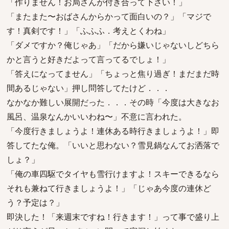
「作りません！お局さんが付き合って下さい！」
「またまた〜おばさんからかって面白いの？」「マジで
す！真剣です！」「ふふふ．考えとくわね」
「ダメですか？俺じゃあ」「だから嫌いじゃないしどちら
かと言うと好きだよって言ってるでしょ！」
「答えになってません」「ちょっと焦り過ぎ！まだまだ時
間あるじゃない」押し問答してたけど．．．
なかなか難しい展開だった．．．その時「今度は大きなお
風呂、温泉なんかいいわね〜」不意に言われた。
「今度行きましょうよ！連休ある時行きましょうよ！」即
答してたな俺。「いいと思わない？雪見鍋なんてお洒落で
しょ？」
「俺の車四駆でタイヤも雪行けますよ！スキーできるなら
それも兼ねて行きましょうよ！」「じゃあ今度の連休ど
う？予定は？」
即決した！「来週末ですね！行きます！」って事で盛り上