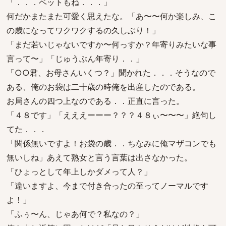
「．．．ベットもね．．．」
何だかまたまた可愛く思えたな。「あ〜〜何か楽しみ、こ
の歳になってワクワクするの久しぶり！」
「まだ若いじゃないですか〜何っすか？年寄りみたいな事
言って〜」「じゅうぶん年寄り．．」
「○○君、お母さんいくつ？」聞かれた．．．そうなので
ある、俺のお袋は二十歳の時俺を出産したのである。
お局さんの四つ上なのである．．正直に言った。
「４８です」「えええーーー？？？４８ぃ〜〜〜」絶句し
てた．．．
「関係無いですよ！お袋の歳．．ちなみに俺マザコンでも
無いしね」あえて熟女と言う言葉は出さなかった。
「ひょっとして年上しかダメって人？」
「違いますよ、今まで付き合ったの至ってノーマルです
よ！」
「ふぅ〜ん、じゃあ何で？私なの？」