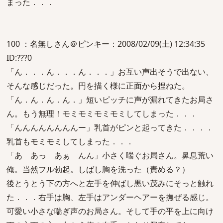
まった．．．
100 ：名無しさん＠ピンキー：2008/02/09(土) 12:34:35
ID:???0
「ん．．．ん．．．ん．．．」お互い声出そうで出ない、
そんな感じだった。円を描く様に正面から捏ねた。
「ん．ん．ん．ん．」短いピッチに声が漏れてきたお局さ
ん。もう無理！モミモミモミモミしてしまった．．．
「んんんんんんんんー」乳首がピンと起ってきた．．．．
乳首もモミモミしてしまった．．．
「あ あっ あぁ んん」小さく喘ぐお局さん。鼻息荒い
俺。当然フル勃起。しばし胸を洗った（責める？）
後とうとう下の方へと左手を伸ばし黒い茂みにそっと触れ
た．．．右手は胸、左手はアンダーヘアーを撫ぜる感じ。
可愛い小さな喘ぎ声のお局さん。そして手の平を上に向け