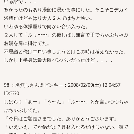
いる訳で．．．
寒かったのもあり湯船に浸かる事にした。そこそこデカイ
浴槽だけどやはり大人２人ではちと狭い。
いわゆる体操座りで向かい合い入った。
２人して「ふぅ〜〜」の後しばし無言で手でちゃぷちゃぷ
お湯を肩に掛けてた。
不思議と俺はエロい事しようとはこの時は考えなかった。
しかし下半身は最大限パンパンだったけど．．．．
98 ：名無しさん＠ピンキー：2008/02/09(土) 12:04:57
ID:???0
しばらく「あー」「う〜ん」「ふ〜〜」とか言いつつちゃ
ぷちゃぷしてた。
「今日はご馳走さまでした。ありがとうございます」
「いえいえ、てか鍋だよ？具材入れるだけじゃない、誰で