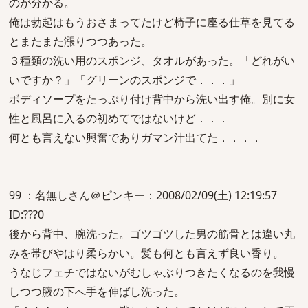
のが分かる。
俺は勃起はもうおさまってたけど椅子に座る仕草を見てる
とまたまた漲りつつあった。
３種類の洗い用のスポンジ、タオルがあった。「どれがい
いですか？」「グリーンのスポンジで．．．」
ボディソープをたっぷり付け背中から洗い出す俺。別に女
性と風呂に入るの初めてではないけど．．．
何とも言えない興奮でありガマン汁出てた．．．．
99 ：名無しさん＠ピンキー：2008/02/09(土) 12:19:57
ID:???0
後から背中、腕洗った。ゴツゴツした男の筋骨とは違い丸
みを帯びやはり柔らかい。髪も何とも言えず良い香り。
うなじフェチではないがむしゃぶりつきたくなるのを我慢
しつつ腋の下へ手を伸ばし洗った。