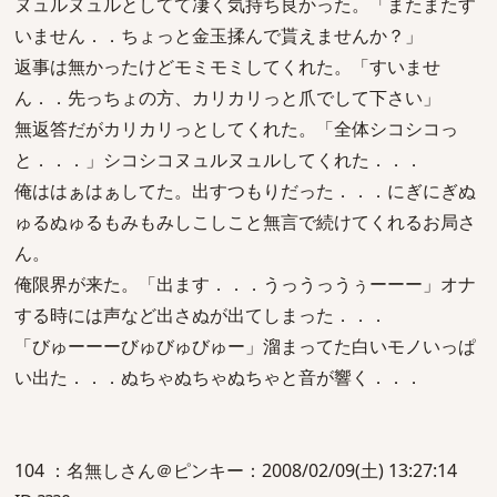
ヌュルヌュルとしてて凄く気持ち良かった。「またまたす
いません．．ちょっと金玉揉んで貰えませんか？」
返事は無かったけどモミモミしてくれた。「すいませ
ん．．先っちょの方、カリカリっと爪でして下さい」
無返答だがカリカリっとしてくれた。「全体シコシコっ
と．．．」シコシコヌュルヌュルしてくれた．．．
俺ははぁはぁしてた。出すつもりだった．．．にぎにぎぬ
ゅるぬゅるもみもみしこしこと無言で続けてくれるお局さ
ん。
俺限界が来た。「出ます．．．うっうっうぅーーー」オナ
する時には声など出さぬが出てしまった．．．
「びゅーーーびゅびゅびゅー」溜まってた白いモノいっぱ
い出た．．．ぬちゃぬちゃぬちゃと音が響く．．．
104 ：名無しさん＠ピンキー：2008/02/09(土) 13:27:14