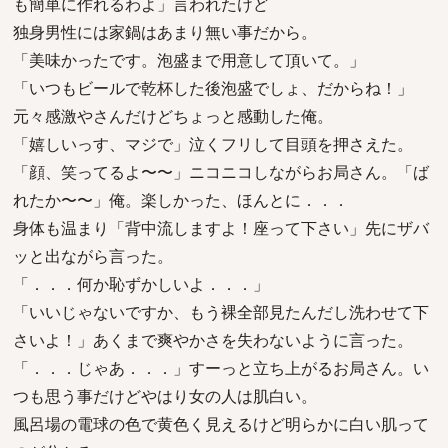
も簡単に作れるわよ」言われたけど
独身男性には家鍋はあまり無い事だから。
「美味かったです。泡盛まで用意して頂いて。」
「いつもビールで乾杯した後泡盛でしょ、だからね！」
元々感激やさんだけどちょっと感動した俺。
「嬉しいっす、マジで」泣くフリして目頭を押さえた。
「顔、笑ってるよ〜〜」ニコニコしながらお局さん。「ば
れたか〜〜」俺。楽しかった、ほんとに．．．
身体も温まり「背中流しますよ！座って下さい」先にザバ
ッと出ながら言った。
「．．．何か恥ずかしいよ．．．」
「いいじゃないですか、もう裸全部見たんだし洗わせて下
さいよ！」あくまで爽やかさを失わないように言った。
「．．．じゃあ．．．」すーっと立ち上がるお局さん。い
つも思う事だけどやはり女の人は肌白い。
風呂場の電球の色で黄色く見えるけど明らかに白い肌って