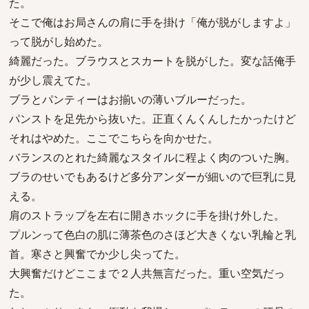
た。
そこで俺はお局さんの肩に手を掛け「俺が脱がしますよ」
って脱がし始めた。
綺麗だった。ブラウスとスカートを脱がした。変な話俺手
が少し震えてた。
ブラとパンティーはお揃いの薄いブルーだった。
パンストを足先から抜いた。正直くんくんしたかったけど
それはやめた。ここでこちらを向かせた。
バランスのとれた綺麗なスタイルに程よく肉のついた胸。
ブラのせいでもあるけど多分アンダーが細いので巨乳に見
える。
肩のストラップを左右に開きホックに手を掛け外した。
プルンって色白の肌に薄茶色のさほど大きくない乳輪と乳
首。寒さと興奮でか少し尖ってた。
大興奮だけどここまで２人共無言だった。重い空気だっ
た。