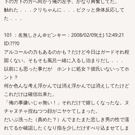
下の方下の方へ向かう俺の左手。かなり興奮してた。
触れた．．．クリちゃんに．．．ビクッと身体反応して
た．．．
101 ：名無しさん＠ピンキー：2008/02/09(土) 12:49:21
ID:???0
アルコールの力もあるのかも？だけど今日はガードそれ程
固くない。そもそも風呂一緒に入るし泊まりだし．．．
以前にも思った事だが ホントに処女？彼氏いないってホ
ント？
何か色んな考え浮かんでは消え浮かんでは消えしてたけど
これだけは確信出来た。
「俺の事嫌いじゃ無い！」それだけで嬉しくなったな。ヌ
チャヌチャ捏ねつつ顔がニヤケてしまった。
だいぶ洗った（責めた？）んでまたまた悲しき男の性で濡
れてるか確認したくなり指を少しだけすべり込ませてしま