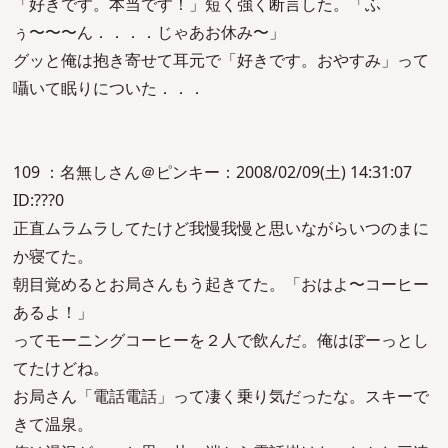
「好きです。本当です！」短く強く断言した。「ふ
ぅ〜〜〜ん．．．．じゃあお休み〜」
グッと俺は抱き寄せて耳元で「好きです。おやすみ」って
囁いて眠りについた．．．
109 ：名無しさん＠ピンキー：2008/02/09(土) 14:31:07
ID:???0
正直ムラムラしてたけど我慢我慢と思いながらいつのまに
か寝てた。
朝目覚めるとお局さんもう起きてた。「おはよ〜コーヒー
あるよ！」
ってモーニングコーヒーを２人で飲んだ。俺はぼーっとし
てたけどね。
お局さん「電話電話」って凄く乗り気だったな。スキーで
きて温泉。