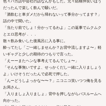
色々バカ話や会社の話なんかもした。元々結構仲良いほう
だったんで楽しく飲んで騒いだ。
「酒飲むと車ダメだから帰れないって事分かってます？」
話の中で聞いた。
「当たり前でしょ！分かってるわよ」この返事でムクムク
とエロ思考が．．．
散々飲み食いした後風呂に入る事に。
酔ってたし「ご一緒しませんか？お背中流しますよ〜」軽
いギャグと少しの期待のつもりで言った。
「えーーまたヘンな事考えてるんでしょ〜」
「そんな事無いですよ、せっかくだし一緒に入りましょう
よ」いけそうだったんで必死で押した。
「んーどうしよっかな〜〜？」ニコニコ笑いつつ俺を見る
お局さん。
「入りましょ入りましょ」背中を押しながらバスルームへ
向かった。