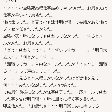
ID:???0
１／１１の金曜死ぬ程仕事詰めてやっつけた。お局さんは
仕事が早いので余裕だった。
俺は焦ってた。と言うのも連休明け朝一で会議があり俺は
プレゼン任されてたからだ。
金曜の夜９時になっても終わってなかった．．するとメー
ルが来た。お局さんだった。
「どう？終わりそう？」「まずいっすね．．．」「明日大
丈夫？」「何とかします！」
「頑張ってね！」単純なメールだったが「よぉ〜し、頑張
るぞ！」って声出してしまった。
フロアー見ると５人程しかいなかったけど皆俺を見て
何？？？みたいな感じだったのは笑えた。
で結局午前様になったが無事終了した。一応メールで終わ
った事を告げ明日朝１０時に迎えに行く事を書いた。
即返信来た。「お疲れさま〜〜明日楽しみに待ってる