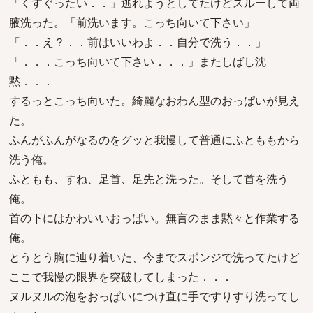
「くすぐったい．．」逃れようとしてたけどスルーして両
腋洗った。「前洗います。こっち向いて下さい」
「．．え？．．前はいいわよ．．自分で洗う．．」
「．．．こっち向いて下さい．．．」またしばし沈
黙．．．
するっとこっち向いた。綺麗なおわん型のおっぱいが見え
た。
ふんがふんがなるのをグッと我慢して普通にふとももから
洗う俺。
ふともも、すね、足首、足先と洗った。そして首を洗う
俺。
首の下にはかわいいおっぱい。無言のまま黙々と作業する
俺。
とうとう胸に辿り着いた、今までスポンジで洗ってたけど
ここで我慢の限界を突破してしまった．．．
ヌルヌルの泡をおっぱいにつけ直に手ですりすり洗ってし