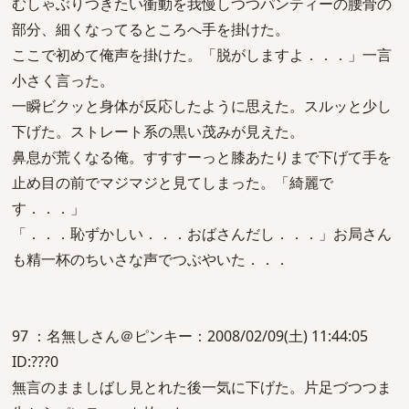
むしゃぶりつきたい衝動を我慢しつつパンティーの腰骨の
部分、細くなってるところへ手を掛けた。
ここで初めて俺声を掛けた。「脱がしますよ．．．」一言
小さく言った。
一瞬ビクッと身体が反応したように思えた。スルッと少し
下げた。ストレート系の黒い茂みが見えた。
鼻息が荒くなる俺。すすすーっと膝あたりまで下げて手を
止め目の前でマジマジと見てしまった。「綺麗で
す．．．」
「．．．恥ずかしい．．．おばさんだし．．．」お局さん
も精一杯のちいさな声でつぶやいた．．．
97 ：名無しさん＠ピンキー：2008/02/09(土) 11:44:05
ID:???0
無言のまましばし見とれた後一気に下げた。片足づつつま