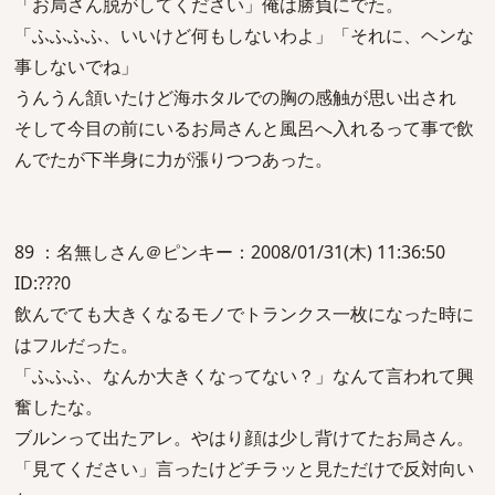
「お局さん脱がしてください」俺は勝負にでた。
「ふふふふ、いいけど何もしないわよ」「それに、ヘンな
事しないでね」
うんうん頷いたけど海ホタルでの胸の感触が思い出され
そして今目の前にいるお局さんと風呂へ入れるって事で飲
んでたが下半身に力が漲りつつあった。
89 ：名無しさん＠ピンキー：2008/01/31(木) 11:36:50
ID:???0
飲んでても大きくなるモノでトランクス一枚になった時に
はフルだった。
「ふふふ、なんか大きくなってない？」なんて言われて興
奮したな。
ブルンって出たアレ。やはり顔は少し背けてたお局さん。
「見てください」言ったけどチラッと見ただけで反対向い