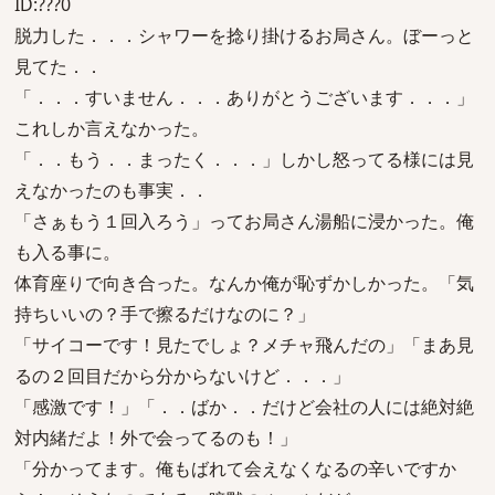
ID:???0
脱力した．．．シャワーを捻り掛けるお局さん。ぼーっと
見てた．．
「．．．すいません．．．ありがとうございます．．．」
これしか言えなかった。
「．．もう．．まったく．．．」しかし怒ってる様には見
えなかったのも事実．．
「さぁもう１回入ろう」ってお局さん湯船に浸かった。俺
も入る事に。
体育座りで向き合った。なんか俺が恥ずかしかった。「気
持ちいいの？手で擦るだけなのに？」
「サイコーです！見たでしょ？メチャ飛んだの」「まあ見
るの２回目だから分からないけど．．．」
「感激です！」「．．ばか．．だけど会社の人には絶対絶
対内緒だよ！外で会ってるのも！」
「分かってます。俺もばれて会えなくなるの辛いですか