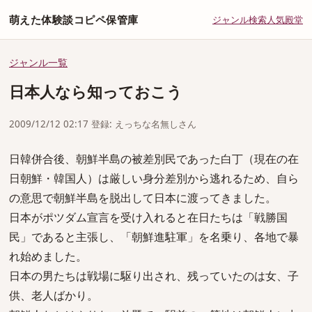
萌えた体験談コピペ保管庫
ジャンル
検索
人気
殿堂
ジャンル一覧
日本人なら知っておこう
2009/12/12 02:17 登録: えっちな名無しさん
日韓併合後、朝鮮半島の被差別民であった白丁（現在の在
日朝鮮・韓国人）は厳しい身分差別から逃れるため、自ら
の意思で朝鮮半島を脱出して日本に渡ってきました。
日本がポツダム宣言を受け入れると在日たちは「戦勝国
民」であると主張し、「朝鮮進駐軍」を名乗り、各地で暴
れ始めました。
日本の男たちは戦場に駆り出され、残っていたのは女、子
供、老人ばかり。