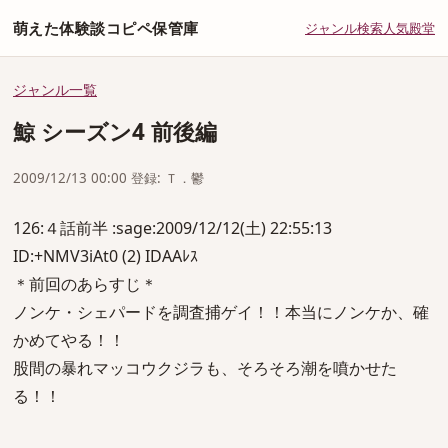
萌えた体験談コピペ保管庫
ジャンル
検索
人気
殿堂
ジャンル一覧
鯨 シーズン4 前後編
2009/12/13 00:00 登録: Ｔ．鬱
126:４話前半 :sage:2009/12/12(土) 22:55:13
ID:+NMV3iAt0 (2) IDAAﾚｽ
＊前回のあらすじ＊
ノンケ・シェパードを調査捕ゲイ！！本当にノンケか、確
かめてやる！！
股間の暴れマッコウクジラも、そろそろ潮を噴かせた
る！！