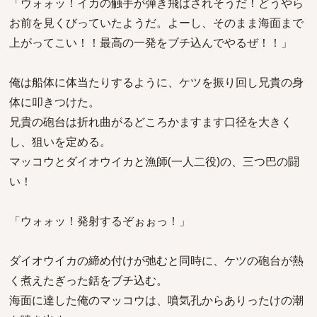
「ウォォッ！イカの触手が弾き飛ばされそうだ！どうやら
お前を見くびっていたようだ。よーし、そのまま海面まで
上がってこい！！最高の一発をブチ込んでやるぜ！！」
俺は船体に体当たりするように、ケツを振り回し兄貴の身
体に叩きつけた。
兄貴の砲台は折れ曲がるどころかますます口径を大きく
し、狙いを定める。
マッコウとダイオウイカと漁師(一人二役)の、三つ巴の闘
い！
「ウォォッ！発射するぞぉぉっ！」
ダイオウイカの締め付けが弛むと同時に、ケツの砲台が熱
く煮えたぎった銛をブチ込む。
海面に達した俺のマッコウは、噴気孔からありったけの潮