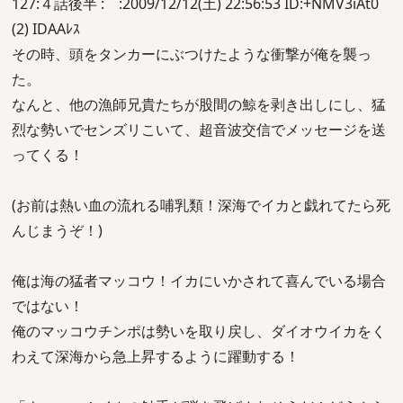
127:４話後半 : :2009/12/12(土) 22:56:53 ID:+NMV3iAt0
(2) IDAAﾚｽ
その時、頭をタンカーにぶつけたような衝撃が俺を襲っ
た。
なんと、他の漁師兄貴たちが股間の鯨を剥き出しにし、猛
烈な勢いでセンズリこいて、超音波交信でメッセージを送
ってくる！
(お前は熱い血の流れる哺乳類！深海でイカと戯れてたら死
んじまうぞ！)
俺は海の猛者マッコウ！イカにいかされて喜んでいる場合
ではない！
俺のマッコウチンポは勢いを取り戻し、ダイオウイカをく
わえて深海から急上昇するように躍動する！