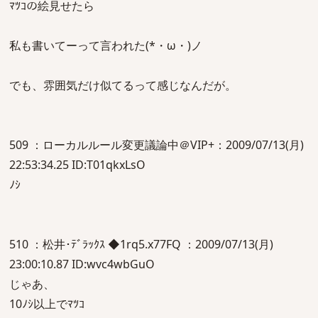
ﾏﾂｺの絵見せたら
私も書いてーって言われた(*・ω・)ノ
でも、雰囲気だけ似てるって感じなんだが。
509 ：ローカルルール変更議論中＠VIP+：2009/07/13(月)
22:53:34.25 ID:T01qkxLsO
ﾉｼ
510 ：松井･ﾃﾞﾗｯｸｽ ◆1rq5.x77FQ ：2009/07/13(月)
23:00:10.87 ID:wvc4wbGuO
じゃあ、
10ﾉｼ以上でﾏﾂｺ