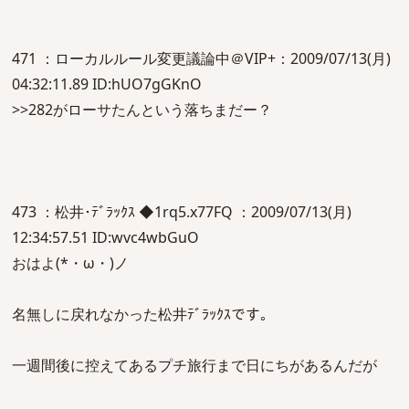
471 ：ローカルルール変更議論中＠VIP+：2009/07/13(月)
04:32:11.89 ID:hUO7gGKnO
>>282がローサたんという落ちまだー？
473 ：松井･ﾃﾞﾗｯｸｽ ◆1rq5.x77FQ ：2009/07/13(月)
12:34:57.51 ID:wvc4wbGuO
おはよ(*・ω・)ノ
名無しに戻れなかった松井ﾃﾞﾗｯｸｽです。
一週間後に控えてあるプチ旅行まで日にちがあるんだが