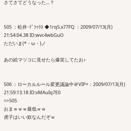
さてさてどうなった…？
505 ：松井･ﾃﾞﾗｯｸｽ ◆1rq5.x77FQ ：2009/07/13(月)
21:54:04.38 ID:wvc4wbGuO
ただいま(*・ω・)ノ
あの絵マツコに見せたら爆笑してたお♪
506 ：ローカルルール変更議論中＠VIP+：2009/07/13(月)
21:59:13.18 ID:vMAuIq7E0
>>505
おまｗｗｗ最低ｗｗ
虎子はいい奴なんだぞｗ