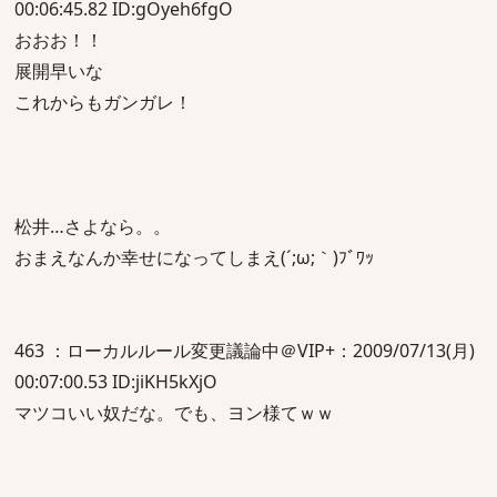
00:06:45.82 ID:gOyeh6fgO
おおお！！
展開早いな
これからもガンガレ！
松井…さよなら。。
おまえなんか幸せになってしまえ(´;ω;｀)ﾌﾞﾜｯ
463 ：ローカルルール変更議論中＠VIP+：2009/07/13(月)
00:07:00.53 ID:jiKH5kXjO
マツコいい奴だな。でも、ヨン様てｗｗ