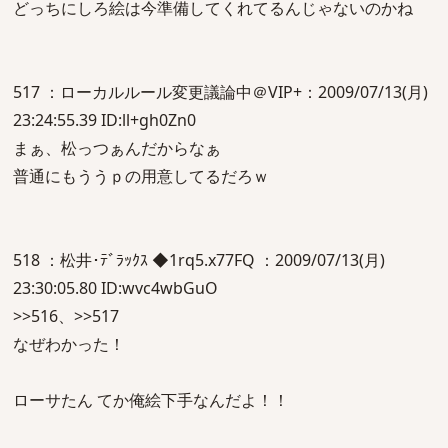
どっちにしろ絵は今準備してくれてるんじゃないのかね
517 ：ローカルルール変更議論中＠VIP+：2009/07/13(月)
23:24:55.39 ID:ll+gh0Zn0
まぁ、松っつぁんだからなぁ
普通にもううｐの用意してるだろｗ
518 ：松井･ﾃﾞﾗｯｸｽ ◆1rq5.x77FQ ：2009/07/13(月)
23:30:05.80 ID:wvc4wbGuO
>>516、>>517
なぜわかった！
ローサたん てか俺絵下手なんだよ！！