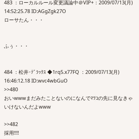
483 ：ローカルルール変更議論中＠VIP+：2009/07/13(月)
14:52:25.78 ID:AGgZgk27O
ローサたん・・・
ふぅ・・・
484 ：松井･ﾃﾞﾗｯｸｽ ◆1rq5.x77FQ ：2009/07/13(月)
16:46:12.18 ID:wvc4wbGuO
>>480
おいwwwまだみたことないのになんでﾏﾂｺの先に見なきゃ
いけないんだよwww
>>482
採用!!!!