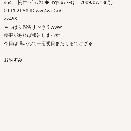
464 ：松井･ﾃﾞﾗｯｸｽ ◆1rq5.x77FQ ：2009/07/13(月)
00:11:21.58 ID:wvc4wbGuO
>>458
やっぱり報告すべき？www
需要があれば報告しまっす。
今日は眠いんで一応明日またくるでござる
おやすみ