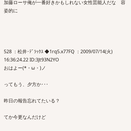
加藤ローサ俺が一番好きかもしれない女性芸能人だな 容
姿的に
528 ：松井･ﾃﾞﾗｯｸｽ ◆1rq5.x77FQ ：2009/07/14(火)
16:36:24.22 ID:3Jt93N2YO
おはよー(*・ω・)ノ
ってもう、夕方か･･･
昨日の報告忘れてたいる？
てか今更なんだけど