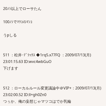
20ﾉｼ以上でローサたん
100ﾉｼでﾏﾂｺのﾏﾝｺ
うpしる
511 ：松井･ﾃﾞﾗｯｸｽ ◆1rq5.x77FQ ：2009/07/13(月)
23:01:15.63 ID:wvc4wbGuO
下げます
512 ：ローカルルール変更議論中＠VIP+：2009/07/13(月)
23:02:00.52 ID:ll+gh0Zn0
つぅか、俺の妄想じゃマツコはでか乳輪