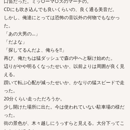
口笛だった。ミッ○ーマ○スのマーチの。
CDにも吹き込んでも良いくらいの、良く通る美音だ。
しかし、俺達にとっては恐怖の音以外の何物でもなかっ
た。
「あの大男の…」
「だよな」
「探してるんだよ、俺らを!!」
再び、俺たちは猛ダッシュで森の中へと駆け始めた。
辺りがやや明るくなったせいか、以前よりは周囲が良く見
える。
躓いて転ぶ心配が減ったせいか、かなりの猛スピードで走
った。
20分くらい走っただろうか。
少し開けた場所に出た。今は使われていない駐車場の様だ
った。
街の景色が、木々越しにうっすらと見える。大分下ってこ