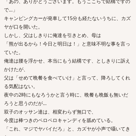
「あの、ありがとうございます。もうここらで結構ですの
で…」
キャンピングカーが発車して15分も経たないうちに、カズ
ヤが口を開いた。
しかし、父はしきりに俺達を引きとめ、母は
「熊が出るから！今日と明日は！」と意味不明な事を言っ
ていた。
俺達は腰を浮かせ、本当にもう結構です、としきりに訴え
かけたが、
父は「せめて晩餐を食べていけ」と言って、降ろしてくれ
る気配はない。
夜中の2時にもなろうかと言う時に、晩餐も晩飯も無いだ
ろうと思うのだが…
双子のオッサン達は、相変わらず無口で、
今度は棒つきのペロペロキャンディを舐めている。
「これ、マジでヤバイだろ」と、カズヤが小声で囁いてき