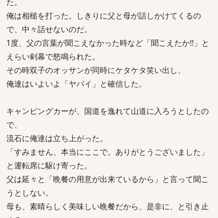
た。
俺は相槌を打った。しきりに父と母が話しかけてくるの
で、中々話せないのだ。
1度、父の言葉が聞こえなかった時など「聞こえたか!!」と
えらい剣幕で怒鳴られた。
その時双子のオッサンが同時にケタケタ笑い出し、
俺達はいよいよ「ヤバイ」と確信した。
キャンピングカーが、国道を逸れて山道に入ろうとしたの
で、
流石に俺達は立ち上がった。
「すみません、本当にここで。ありがとうございました」
と運転席に駆け寄った。
父は延々と「晩餐の用意が出来ているから」と言って聞こ
うとしない。
母も、素晴らしく美味しい晩餐だから、是非に、と引き止