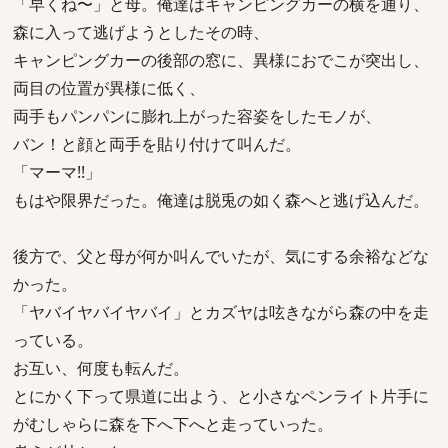
「早くね〜」と母。俺達はキャンピングカーの横を通り、
森に入って逃げようとしたその時、
キャンピングカーの後部の窓に、異様におでこが突出し、
両目の位置が異様に低く、
両手もパンパンに膨れ上がった容姿をしたモノが、
バン！と顔と両手を貼り付けて叫んだ。
「マーマ!!」
もはや限界だった。俺達は脱兎の如く森へと逃げ込んだ。
後方で、父と母が何か叫んでいたが、気にする余裕などな
かった。
「ヤバイヤバイヤバイ」とカズヤは呟きながら森の中を走
っている。
お互い、何度も転んだ。
とにかく下って県道に出よう、と小さなペンライト片手に
がむしゃらに森を下へ下へと走っていった。