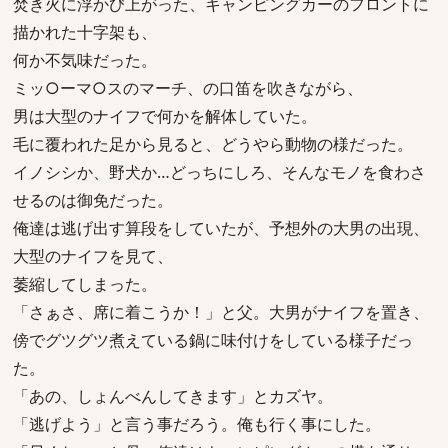
焚き火に浮かび上がった、キャンピングカーのフロントに
描かれた十字架も、
何か不気味だった。
ミッ○ーマ○スのマーチ、の口笛を吹きながら、
男は大型のナイフで何かを解体していた。
毛に覆われた足から見ると、どうやら動物の様だった。
イノシシか、野犬か…どっちにしろ、そんなモノを食わさ
せるのは御免だった。
俺達は逃げ出す算段をしていたが、予想外の大男の出現、
大型のナイフを見て、
萎縮してしまった。
「さぁさ、席に着こうか！」と父。大男がナイフを置き、
傍でグツグツ煮えている鍋に味付けをしている様子だっ
た。
「あの、しょんべんしてきます」とカズヤ。
「逃げよう」と言う事だろう。俺も行く事にした。