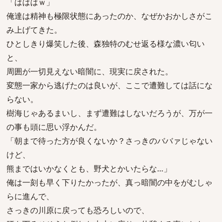
「はははｗ」
俺達は精神も極限状態にあったのか、なぜかおかしさがこ
み上げてきた。
ひとしきり爆笑した後、森独特のむせ返る様な濃い匂い
と、
周囲が一切見えない暗闇に、現実に戻された。
変態一家から逃げたのは良いが、ここで遭難しては話にな
らない。
樹海じゃあるまいし、まず遭難はしないだろうが、万が一
の事も頭に思い浮かんだ。
「朝まで待った方が良くないか？さっきのババァじゃない
けど、
熊まではいかなくとも、野犬とかいたらな…」
俺は一刻も早く下りたかったが、真っ暗闇の中をがむしゃ
らに進んで、
さっきの川原に戻っても恐ろしいので、