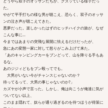
どうやら双子のオッサンたちが、グズッている様子だっ
た。
やがて平手打ちの様な男が聴こえ、恐らく、双子のオッサ
ンの泣き声が聴こえてきた。
悪夢だった。楽しかったはずのヒッチハイクの旅が、なぜ
こんな事に…
今まではあまりの突飛な展開に怯えるだけだったが、
急にあの変態一家に対して怒りがこみ上げて来た。
「あのキャンピングカーをブンどって、山を降りる手もあ
るな。
あのジジィどもをブン殴ってでも。
大男がいない今がチャンスじゃないのか？
待ってるって、大男の事じゃないのか?」
カズヤが小声で言った。しかし、俺は向こうが俺達に気が
ついてない以上、
このまま隠れて、奴らが通り過ぎるのを待つほうが得策に