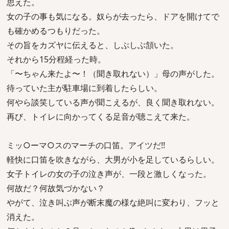
思えた。
女の子の事も気になる。奴らが去ったら、ドアを開けてで
も確かめるつもりだった。
その旨をカズヤに伝えると、しぶしぶ頷いた。
それから15分程経った時。
「〜ちゃん来たよ〜！（聞き取れない）」母の声がした。
待っていた主が駐車場に到着したらしい。
何やら談笑している声が聞こえるが、良く聞き取れない。
再び、トイレに向かってくる足音が聴こえて来た。
ミッ○ーマ○スのマーチの口笛。アイツだ!!
軽快に口笛を吹きながら、大男が小を足しているらしい。
女子トイレの女の子の泣き声が、一段と激しくなった。
何故だ？何故気づかない？
やがて、泣き叫ぶ声が断末魔の様な絶叫に変わり、フッと
消えた。