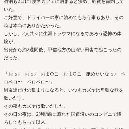
宿泊も2日に1度ネカフェに泊まると決め、経費を節約して
いた。
ご好意で、ドライバーの家に泊めてもらう事もあり、その
時は本当にありがたかった。
しかし、2人共々に生涯トラウマになるであろう恐怖の体
験が、
出発から約2週間後、甲信地方の山深い田舎で起こったの
だった。
「おっ♪ おっ♪ おま○こ おま○こ 舐めたいなっ♪ ペ
ロペロ〜 ペロペロ〜」
男友達だけの集まりになると、いつもカズヤは卑猥な歌を
歌いだす。
その夜もカズヤは歌いだした。
その日の夜は、2時間前に寂れた国道沿いのコンビニで降
ろしてもらって以来、