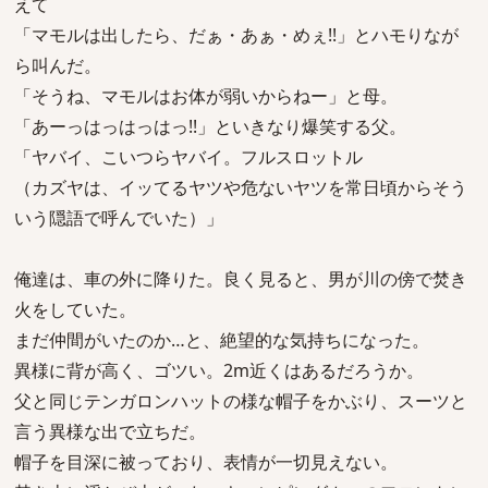
えて
「マモルは出したら、だぁ・あぁ・めぇ!!」とハモりなが
ら叫んだ。
「そうね、マモルはお体が弱いからねー」と母。
「あーっはっはっはっ!!」といきなり爆笑する父。
「ヤバイ、こいつらヤバイ。フルスロットル
（カズヤは、イッてるヤツや危ないヤツを常日頃からそう
いう隠語で呼んでいた）」
俺達は、車の外に降りた。良く見ると、男が川の傍で焚き
火をしていた。
まだ仲間がいたのか…と、絶望的な気持ちになった。
異様に背が高く、ゴツい。2m近くはあるだろうか。
父と同じテンガロンハットの様な帽子をかぶり、スーツと
言う異様な出で立ちだ。
帽子を目深に被っており、表情が一切見えない。