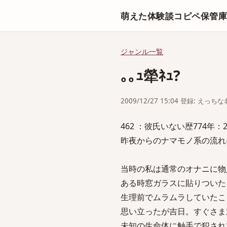
萌えた体験談コピペ保管
ジャンル一覧
｡｡ｭ犖ﾈｭ?
2009/12/27 15:04 登録: えっ
462 ：彼氏いない歴774年：2009/0
昨夜からのナマモノ系の流れ
当時の私は通常のオナニに物
ある時窓ガラスに貼りついた
生理前でムラムラしていたこ
思い立ったが吉日。すぐさま
未知の生命体に触手で犯され