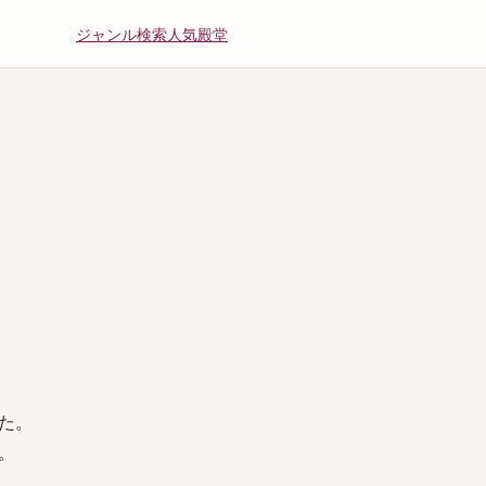
ジャンル
検索
人気
殿堂
た。
。