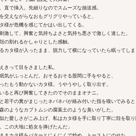
、直で挿入。先細りなのでスムーズな抽送感。
を交えながらなおもグリグリやっていると、
タ様が危機を感じてかはい出してくる。
刺激して、興奮と気持ちよさと気持ち悪さで激しく達した。
殻の割れるかしゃりとした感触。
るカタ様が入ったまま、脱力して横になっていたら眠ってしま
えきって目をさました私。
眠気がふっとんだ。おそるおそる股間に手をやると、
ったもう動かないカタ様。うやうやしく取り出す。
いると再び興奮してきたのでそのままオナニ。
と若干の糞がまじったネバネバが絡み付いた指を嗅いでみると
森のようなカブトムシの腐葉土のような臭いがした。
似た愛しさがこみ上げ、私はカタ様を手に取り丁寧に殻を取り
。この大地に処女を捧げたんだ」
ままカタ様をバターとにんにくで炒め、トーストにのせた。