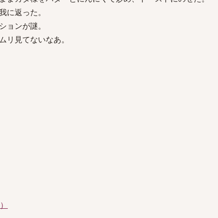
我に返った。
ションが謎。
ムリ見てないなあ。
件）