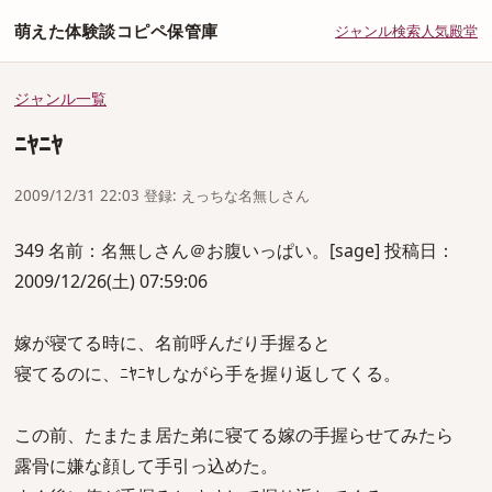
萌えた体験談コピペ保管庫
ジャンル
検索
人気
殿堂
ジャンル一覧
ﾆﾔﾆﾔ
2009/12/31 22:03 登録: えっちな名無しさん
349 名前：名無しさん＠お腹いっぱい。[sage] 投稿日：
2009/12/26(土) 07:59:06
嫁が寝てる時に、名前呼んだり手握ると
寝てるのに、ﾆﾔﾆﾔしながら手を握り返してくる。
この前、たまたま居た弟に寝てる嫁の手握らせてみたら
露骨に嫌な顔して手引っ込めた。