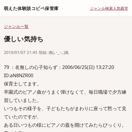
萌えた体験談コピペ保管庫
ジャンル
検索
人気
殿堂
ジャンル一覧
優しい気持ち
2010/01/07 21:45 登録: 痛(｡･_･｡)風
79 ：名無しの心子知らず：2006/06/25(日) 13:27:20
ID:aN8NZR00
保育士してます。
卒園式のピアノ曲がうまく弾けなくて、毎日職場で夕方練
習していました。
いつもその様子を、子どもたちがまわりに座って黙って見
ていたのですが、
ある日いつもの様にピアノの蓋を開けてみたらびっくり。