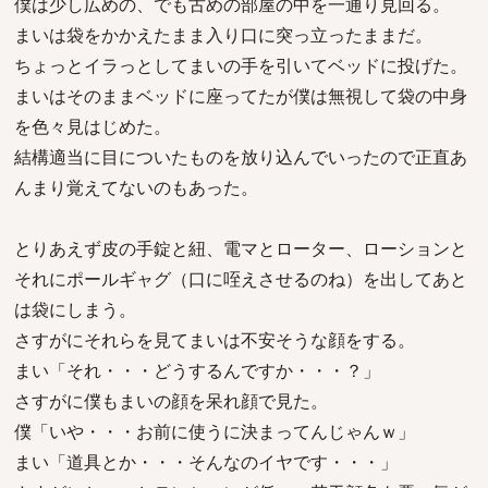
僕は少し広めの、でも古めの部屋の中を一通り見回る。
まいは袋をかかえたまま入り口に突っ立ったままだ。
ちょっとイラっとしてまいの手を引いてベッドに投げた。
まいはそのままベッドに座ってたが僕は無視して袋の中身
を色々見はじめた。
結構適当に目についたものを放り込んでいったので正直あ
んまり覚えてないのもあった。
とりあえず皮の手錠と紐、電マとローター、ローションと
それにポールギャグ（口に咥えさせるのね）を出してあと
は袋にしまう。
さすがにそれらを見てまいは不安そうな顔をする。
まい「それ・・・どうするんですか・・・？」
さすがに僕もまいの顔を呆れ顔で見た。
僕「いや・・・お前に使うに決まってんじゃんｗ」
まい「道具とか・・・そんなのイヤです・・・」