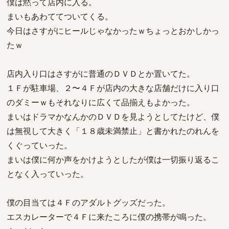
僕は黙って店内に入る。
まいもあわててついてくる。
今日はさすがにヒールじゃなかったｗちょっとおかしかっ
たｗ
店内入り口はさすがに普通のＤＶＤとか置いてた。
１Ｆが駐車場、２〜４Ｆが店内の大きな店舗だけに入り口
のダミーｗもそれなりに広くて品揃えもよかった。
まいはドラマかなんかのＤＶＤを見ようとしてたけど、僕
は無視して大きく「１８歳未満禁止」と書かれたのれんを
くぐっていった。
まいは僕に何か声をかけようとしたが僕は一切振り返るこ
となく入っていった。
僕の目当ては４Ｆのアダルトグッズだった。
エスカレーターで４Ｆに来たころに僕の携帯が鳴った。