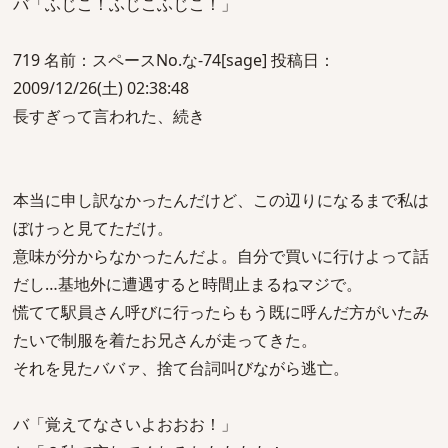
バ「ふじこ！ふじこふじこ！」
719 名前：スペースNo.な-74[sage] 投稿日：
2009/12/26(土) 02:38:48
長すぎって言われた、続き
本当に申し訳なかったんだけど、この辺りになるまで私は
ぼけっと見てただけ。
意味が分からなかったんだよ。自分で買いに行けよって話
だし…基地外に遭遇すると時間止まるねマジで。
慌てて駅員さん呼びに行ったらもう既に呼んだ方がいたみ
たいで制服を着たお兄さんが走ってきた。
それを見たババァ、捨て台詞叫びながら逃亡。
バ「覚えてなさいよおおお！」