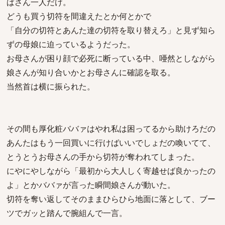
ばさん一人だけ。
どうも買う切符を間違えたとか何とかで
「自分の切符とあんた達の切符を取り替えろ」と見ず知ら
ずの母娘に迫っているようだった。
お母さんが困り顔で必死に断っている中、唖然としながら
娘さんが知り合いかとお母さんに確認を取る。
当然首は横に振られた。
その間も厚化粧ババァはやれ私は困ってるから助けろだの
あんたはもう一回買いに行けばいいでしょだの喚いてて、
とうとうお母さんの手から切符が奪われてしまった。
にやにやしながら「最初から大人しく寄越せば良かったの
よ」とかババァが言った瞬間娘さんが動いた。
切符を奪い返してそのままひらひら地面に落として、ブー
ツでガッと踏んで腕組んで一言。