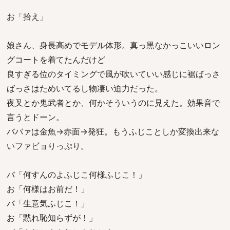
お「拾え」
娘さん、身長高めでモデル体形。真っ黒なかっこいいロン
グコートを着てたんだけど
良すぎる位のタイミングで風が吹いていい感じに裾ばっさ
ばっさはためいてるし物凄い迫力だった。
夜叉とか鬼武者とか、何かそういうのに見えた。効果音で
言うとドーン。
ババァは金魚→赤面→発狂。もうふじことしか変換出来な
いファビョりっぷり。
バ「何すんのよふじこ何様ふじこ！」
お「何様はお前だ！」
バ「生意気ふじこ！」
お「黙れ恥知らずが！」