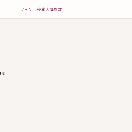
ジャンル
検索
人気
殿堂
0q