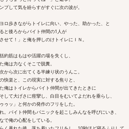
ンプして気を紛らすがすぐに次の波が。
ヨロ歩きながらトイレに向い、やった、助かった、と
ると後ろからバイト仲間の1人が
させて！」と俺を押しのけトイレにＩＮ。
括約筋はもはや活躍の場を失くし、
た俺は力なくそこで脱糞。
次から次に出てくる半練り状のうんこ。
の快楽と、この現実に対する焦りと、
た俺はトイレからバイト仲間が出てきたときに
そして大げさに痙攣し、白目をむいてよだれを垂らし、
ゥゥッ」と何かの発作のフリをした。
れ。バイト仲間もパニックを起こしみんなを呼びにいき、
なで俺の心配をしている。
らく暴れた後、落ち着いたフリをし、10秒ほど寝るふりして