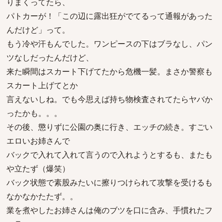
りまくってたら、
パトカーが！「この辺に露出狂がでてるって通報があった
んだけど」って。
もう冷や汗もんでした。ワンピースの下はブラなし、パン
ツなしだったんだけど、
来た瞬間はスカート下げてたから危機一髪。まさか警察も
スカート上げてとか
言えないしね。でも今思えば持ち物検査されてたらヤバか
ったかも。。。
その後、懲りずに公園の奥に行き、エッチの続き。すごい
エロいお姉さんで
バックで入れて入れて言うので入れようとするも、またも
や立たず（爆笑）
バック状態で素股みたいに擦りつけられて攻撃を受けるも
なかなかたたず。。
業を煮やしたお姉さんは俺のブツを口に含み、手慣れたフ