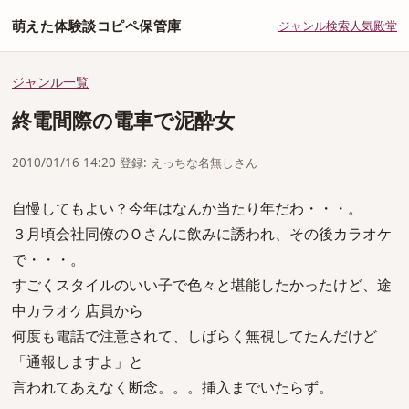
萌えた体験談コピペ保管庫
ジャンル
検索
人気
殿堂
ジャンル一覧
終電間際の電車で泥酔女
2010/01/16 14:20 登録: えっちな名無しさん
自慢してもよい？今年はなんか当たり年だわ・・・。
３月頃会社同僚のＯさんに飲みに誘われ、その後カラオケ
で・・・。
すごくスタイルのいい子で色々と堪能したかったけど、途
中カラオケ店員から
何度も電話で注意されて、しばらく無視してたんだけど
「通報しますよ」と
言われてあえなく断念。。。挿入までいたらず。