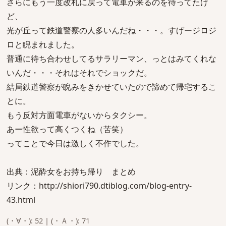
さらにもう一度改札に戻って電車が来るのを待ってたけ
ど、
光が丘って鉄道警察の人多いんだね・・・。すげージロジ
ロと睨まれました。
普通に待ち合わせしてるサラリーマン、っとはみてくれな
いんだ・・・それはそれでショックだ。
結局鉄道警察が睨みをきかせていたので諦めて帰宅するこ
とに。
もう反対方面電車がないからタクシー。
あー性欲って高くつくね（苦笑）
ってことで今日は激しく不作でした。
出典：泥酔女をお持ち帰り まとめ
リンク：http://shiori790.dtiblog.com/blog-entry-
43.html
(・∀・): 52 | (・Ａ・): 71