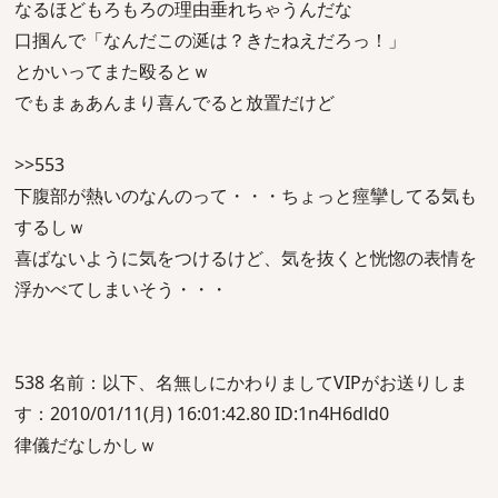
なるほどもろもろの理由垂れちゃうんだな
口掴んで「なんだこの涎は？きたねえだろっ！」
とかいってまた殴るとｗ
でもまぁあんまり喜んでると放置だけど
>>553
下腹部が熱いのなんのって・・・ちょっと痙攣してる気も
するしｗ
喜ばないように気をつけるけど、気を抜くと恍惚の表情を
浮かべてしまいそう・・・
538 名前：以下、名無しにかわりましてVIPがお送りしま
す：2010/01/11(月) 16:01:42.80 ID:1n4H6dld0
律儀だなしかしｗ