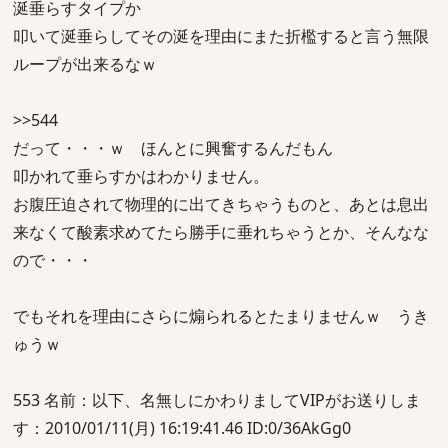
涎垂らすタイプか
叩いて涎垂らしてその涎を理由にまた折檻すると言う無限
ループが出来るなｗ
>>544
だって・・・ｗ ほんとに興奮するんだもん
叩かれて垂らすかはわかりません。
お腹圧迫されて物理的に出てきちゃうものと、あとは息出
来なくて酸素求めてたら勝手に垂れちゃうとか、そんなな
ので・・・
でもそれを理由にさらに煽られるとたまりませんｗ うき
ゅうｗ
553 名前：以下、名無しにかわりましてVIPがお送りしま
す：2010/01/11(月) 16:19:41.46 ID:0/36AkGg0