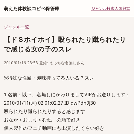
萌えた体験談コピペ保管庫
ジャンル
検索
人気
殿堂
ジャンル一覧
【ドＳホイホイ】殴られたり蹴られたり
で感じる女の子のスレ
2010/01/16 23:53 登録: えっちな名無しさん
※特殊な性癖・趣味持ってる人いる？スレ
1 名前：以下、名無しにかわりましてVIPがお送りします：
2010/01/11(月) 02:01:02.27 ID:qwPdh9j30
殴られたり蹴られたりすると感じます
おなか＞おしり＞むね の順で好き
個人製作のフェチ動画にも出演したくらい好き