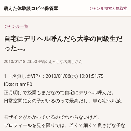
萌えた体験談コピペ保管庫
ジャンル
検索
人気
殿堂
ジャンル一覧
自宅にデリヘル呼んだら大学の同級生だ
った…。
2010/01/18 23:50 登録: えっちな名無しさん
1 ：名無し＠VIP+：2010/01/06(水) 19:01:51.75
ID:scrtiamP0
正月明けで授業もまだなので自宅にデリヘル呼んだ。
日常空間に女の子がいるのって最高だし、専ら宅ヘル派。
モザイクがかかっているのでわからないけど、
プロフィールを見る限りでは、若くて細くて良さげな子な