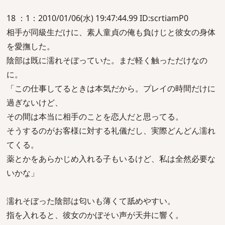
18 ：1：2010/01/06(水) 19:47:44.99 ID:scrtiamP0
相手が同級生だけに、素人童貞の俺も負けじと彼女の身体
を愛撫した。
陰部は既に濡れそぼっていた。まだ軽く触っただけなの
に。
「この仕事してるときは本気だから。プレイの時間だけに
過ぎないけど、
その間は本当に相手のことを恋人だと思ってる。
そうするのがお客様に対する礼儀だし、実際どんどん濡れ
てくる。
薬とかをあらかじめ入れる子もいるけど、私は全然必要な
いかな」
濡れそぼった陰部は匂いも薄くて舐めやすい。
指を入れると、彼女のかぼそい声が天井に響く。