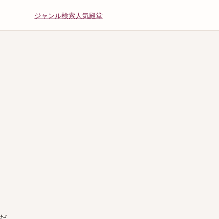
ジャンル
検索
人気
殿堂
だ。