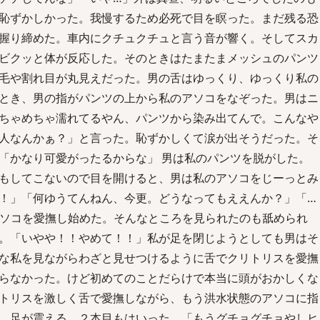
恥ずかしかった。我慢するため必死で目を瞑った。まだ残る恐
握り締めた。車内にクチュクチュと言う音が響く。そしてスカ
ビクッと体が反応した。そのときはたまたまメッシュのパンツ
毛や割れ目が丸見えだった。男の舌はゆっくり、ゆっくり私の
とき、男の指がパンツの上から私のアソコをなぞった。男はニ
ちゃめちゃ濡れてるやん、パンツから染み出てんで。こんなや
人なんかぁ？」と言った。恥ずかしくて涙が出そうだった。そ
「かなり可愛がったるからな」 男は私のパンツを脱がした。
もしてこないので目を開けると、男は私のアソコをじーっとみ
！」「何ゆうてんねん、今更。どうなってもええんか？」「…
アソコを愛撫し始めた。そんなところを見られたのも舐められ
。「いやや！！やめて！！」私が足を閉じようとしても男はそ
な私を見ながらわざと見せつけるように舌でクリトリスを愛撫
らなかった。けど初めてのことだらけで本当に頭がおかしくな
トリスを激しく舌で愛撫しながら、もう洪水状態のアソコに指
。足が震える。２本目もはいった。「もうグチョグチョやしヒ