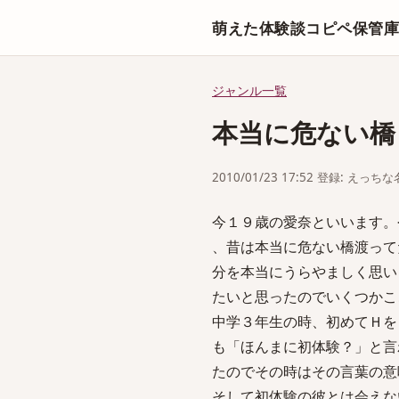
萌えた体験談コピペ保管
ジャンル一覧
本当に危ない橋
2010/01/23 17:52 登録: えっ
今１９歳の愛奈といいます。
、昔は本当に危ない橋渡って
分を本当にうらやましく思い
たいと思ったのでいくつかこ
中学３年生の時、初めてＨを
も「ほんまに初体験？」と言
たのでその時はその言葉の意
そして初体験の彼とは会えな