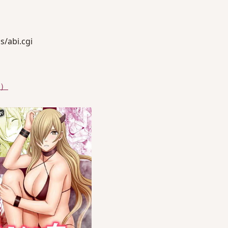
/abi.cgi
件）