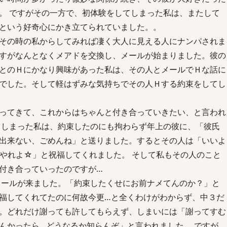
。 ですがその一方で、初体験をしてしまった私は、またして
という好奇心にかき立てられていました。。
その時の私からしてみれば凄く大人に見える人にナンパされま
すがなんとなくメアドを交換し、メールが始まりました。彼の
とのＨにかなり興味があった私は、その人とメールでＨな話に
でした。そして軽はずみな気持ちでその人Ｈする約束をしてし
ってきて、これからはちゃんと付き合っていきたい、と言われ
てしまった私は、約束したのにも拘わらず年上の彼に、「彼氏
ル出来ない、ごめんね」と送りました。するとその人は「いいよ
やれよ☆」と祝福してくれました。 そして私もその人のこと
付き合っていったのですが…
メールが来ました。「約束したくせにお前ナメてんのか？」と
福してくれてたのに何故今更…と全くわけがわからず、中３だ
。どれだけ謝っても許してもらえず、しまいには「謝ってすむ
んかったら…どうなるか知らんぞ」と言われました。 ですが