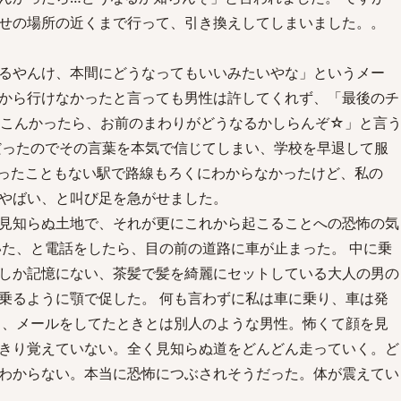
せの場所の近くまで行って、引き換えしてしまいました。。
るやんけ、本間にどうなってもいいみたいやな」というメー
から行けなかったと言っても男性は許してくれず、「最後のチ
。こんかったら、お前のまわりがどうなるかしらんぞ☆」と言
だったのでその言葉を本気で信じてしまい、学校を早退して服
行ったこともない駅で路線もろくにわからなかったけど、私の
やばい、と叫び足を急がせました。
見知らぬ土地で、それが更にこれから起こることへの恐怖の気
いた、と電話をしたら、目の前の道路に車が止まった。 中に乗
しか記憶にない、茶髪で髪を綺麗にセットしている大人の男の
乗るように顎で促した。 何も言わずに私は車に乗り、車は発
る、メールをしてたときとは別人のような男性。怖くて顔を見
きり覚えていない。全く見知らぬ道をどんどん走っていく。ど
わからない。本当に恐怖につぶされそうだった。体が震えてい