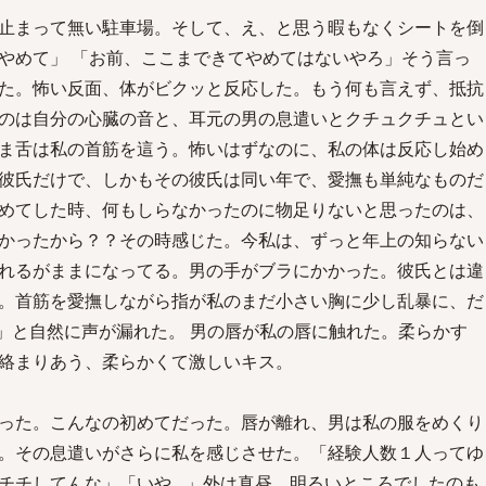
止まって無い駐車場。そして、え、と思う暇もなくシートを倒
やめて」 「お前、ここまできてやめてはないやろ」そう言っ
た。怖い反面、体がビクッと反応した。もう何も言えず、抵抗
のは自分の心臓の音と、耳元の男の息遣いとクチュクチュとい
ま舌は私の首筋を這う。怖いはずなのに、私の体は反応し始め
彼氏だけで、しかもその彼氏は同い年で、愛撫も単純なものだ
めてした時、何もしらなかったのに物足りないと思ったのは、
かったから？？その時感じた。今私は、ずっと年上の知らない
れるがままになってる。男の手がブラにかかった。彼氏とは違
。首筋を愛撫しながら指が私のまだ小さい胸に少し乱暴に、だ
」と自然に声が漏れた。 男の唇が私の唇に触れた。柔らかす
絡まりあう、柔らかくて激しいキス。
った。こんなの初めてだった。唇が離れ、男は私の服をめくり
。その息遣いがさらに私を感じさせた。「経験人数１人ってゆ
チチしてんな」「いや…」外は真昼、明るいところでしたのも