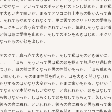
い女やなー」といってＧスポッとをピストンし始めた。まだ私
ず大きい声で喘いだ。まるでアソコに何十本もの指が入って責
。それでもやめてくれなくて、更に舌でのクリトリスの愛撫も
チュグチュと言う音で満たされていった。気絶しそうなほど激
と彼は急に愛撫を止めた。そしてズボンをぬぎはじめ、ボクサ
なったものが顔を出した。
デスクで、真っ赤で大きかった。そして私はそのとき確かに、
、、」「ほら」そういって男は私の頭を掴んで無理やり運転席
つけた。目の前に固くなった男の性器があった。「ほら舐めろ
苦い味がした。そのまま性器を咥えた。口を大きく開けなけれ
たりするのはかなり大変だった。たまに歯があたる。なぜか「
てなんか？本間やらしい女やな」と言われたが、頭をはなして
ら抜けなかった。しばらくして頭を放してもらえて、苦しかっ
後ろの席に移れ、といわれた。後ろの席に移ると男も移って来
ツ姿になった。そしてわたしの足を開き、またアソコに指を這