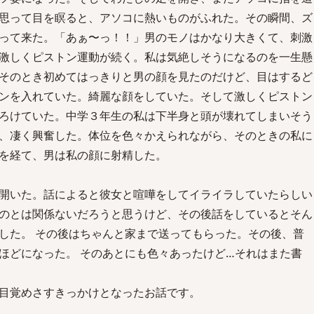
思って目を瞑ると、アソコに熱いものがふれた。その瞬間、ズ
って来た。「あぁ〜っ！！」男のモノはかなり大きくて、刺激
激しくピストン運動が続く。私は気絶しそうになるのを一生懸
そのとき初めてはっきりと男の顔を見たのだけど、目はするど
ンを入れていた。綺麗な顔をしていた。そして激しくピストン
ろけていた。中学３年生の私は下半身と頭が壊れてしまいそう
、凄く興奮した。体位を色々かえられながら、そのときの私に
を経て、男は私の顔に射精した。
開いた。話によると彼女と喧嘩をしてイライラしていたらしい
のとは関係ないだろうと思うけど、その後話をしているとそん
した。 その後はちゃんと家まで送ってもらった。その後、普
ほどになった。 そのあとにも色々あったけど…それはまた書
目覚めさすきっかけとなったお話です。