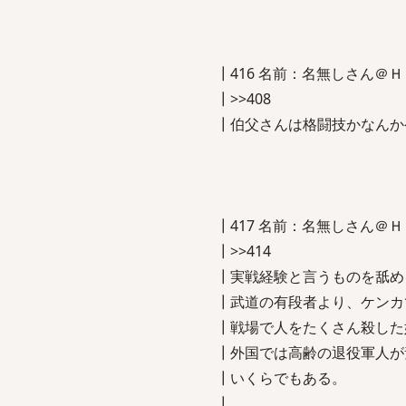
┃416 名前：名無しさん＠ＨＯＭＥ[
┃>>408
┃伯父さんは格闘技かなんか
┃417 名前：名無しさん＠ＨＯＭＥ[
┃>>414
┃実戦経験と言うものを舐め
┃武道の有段者より、ケンカ
┃戦場で人をたくさん殺した
┃外国では高齢の退役軍人が
┃いくらでもある。
┃