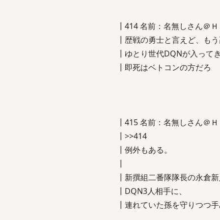
┃414 名前：名無しさん＠ＨＯＭＥ[
┃歴戦の勇士と言えど、もう
┃ゆとり世代DQNが入って
┃即死はベトコンの方だろ
┃415 名前：名無しさん＠ＨＯＭＥ[
┃>>414
┃例外もある。
┃
┃新撰組二番隊隊長の永倉新
┃DQN3人相手に、
┃連れていた孫を守りつつ手