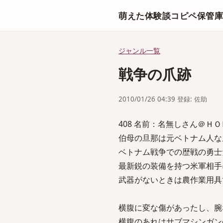
萌えた体験談コピペ保管
ジャンル一覧
戦争の爪跡
2010/01/26 04:39 登録: 佐助
408 名前：名無しさん＠ＨＯＭＥ[sa
伯母の旦那は元ベトナム人な
ベトナム戦争での歴戦の勇士
最新鋭の装備を持つ米軍相手
武器がないときは農作業用具
横腹に変な傷があったし、腕
横腹のあれはサブマシンガン