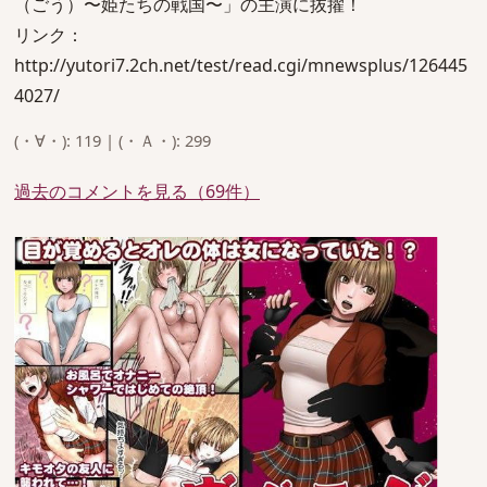
（ごう）〜姫たちの戦国〜」の主演に抜擢！
リンク：
http://yutori7.2ch.net/test/read.cgi/mnewsplus/126445
4027/
(・∀・): 119 | (・Ａ・): 299
過去のコメントを見る（69件）