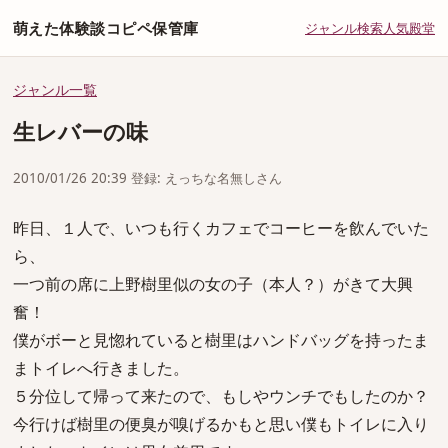
萌えた体験談コピペ保管庫
ジャンル
検索
人気
殿堂
ジャンル一覧
生レバーの味
2010/01/26 20:39 登録: えっちな名無しさん
昨日、１人で、いつも行くカフェでコーヒーを飲んでいた
ら、
一つ前の席に上野樹里似の女の子（本人？）がきて大興
奮！
僕がボーと見惚れていると樹里はハンドバッグを持ったま
まトイレへ行きました。
５分位して帰って来たので、もしやウンチでもしたのか？
今行けば樹里の便臭が嗅げるかもと思い僕もトイレに入り