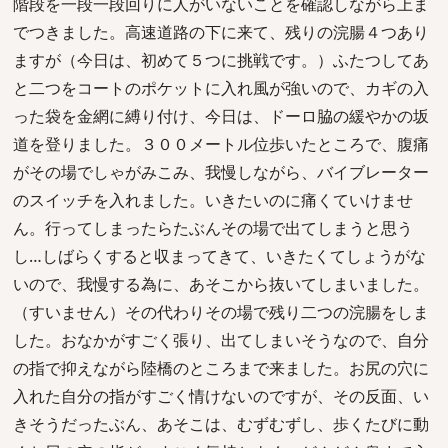
階段を一段一段回りに人がいないことを確認しながら上ま
でつきました。高速道路の下に来て、残りの浣腸４つあり
ますが（今日は、初めて５つに挑戦です。）ふたつしてあ
と二つをコートのポケットに入れ風が強いので、カギの入
った袋を金網に縛り付け、今日は、ドーロ脇の緩やかの坂
道を登りました。３００メートル位歩いたところで、腹痛
がその場でしゃがみこみ、我慢しながら、バイブレーター
のスイッチを入れました。いきたいのに痛くていけませ
ん。行ってしまったらたぶんその場で出てしまうと思う
し…しばらくすると収まってきて、いきたくてしょうがな
いので、我慢する為に、あそこから抜いてしまいました。
（すいません）その代わりその場で残り二つの浣腸をしま
した。おなかがすごく張り、出てしまいそうなので、自分
の指で抑えながら陸橋のところまで来ました。お尻の穴に
入れた自分の指がすごく情けないのですが、その反面、い
きそうだったぶん、あそこは、むずむずし、歩くたびに動