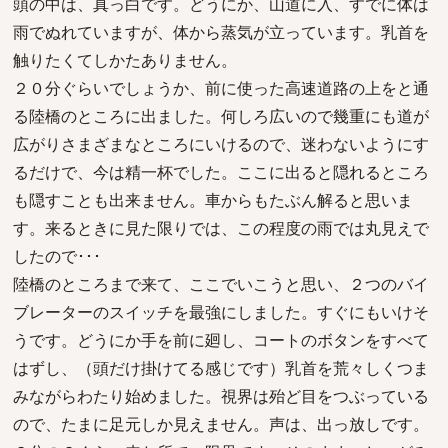
頭の中は、真っ白です。どうにか、山道に入、すでに体は
雨でぬれていますが、体から蒸気が立っています。乳首を
触りたくてしかたありません。
２０分ぐらいでしょうか、前に使った高速道路の上をと通
る陸橋のところに出ました。何しろ広いので幾重にも道が
広がりさまざまなところにいけるので、迷わないようにす
るだけで、今は精一杯でした。ここに出ると隠れるところ
も隠すことも出来ません。車からもたぶん解ると思いま
す。来るときに見た限りでは、この程度の雨では丸見えで
したので･･･
陸橋のところまで来て、ここでいこうと思い、２つのバイ
ブレーターのスイッチを最強にしました。すぐにもいけそ
うです。どうにか手を前に廻し、コートのボタンをすべて
はずし、（頭だけ掛けてる感じです）乳首を荒々しくつま
みながらわたり始めました。視界は殆ど目をつぶっている
ので、たまに足元しか見えません。声は、出っ放しです。