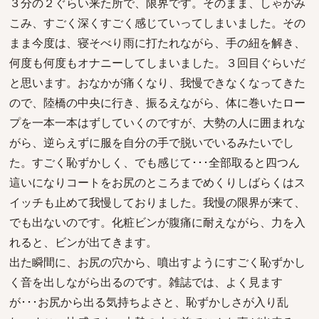
３分の２ぐらい来た所で、限界です。そのまま、しゃがみ
こみ、すごく深くすごく感じていってしまいました。その
まま今度は、寝そべり雨に打たれながら、手の紐を解き、
何度も何度もオナニーしてしまいました。３回目ぐらいだ
と思います。おなかが痛くなり、我慢できなくなってきた
ので、陸橋の中央に行き、振るえながら、体に巻いたロー
プを一本一本はずしていくのですが、大勢の人に囲まれな
がら、逆らえずに服を自分の手で脱いでいるみたいでし
た。すごく恥ずかしく、でも感じて･･･全部取ると四つん
這いになりコートをお尻のところまでめくりしばらくはス
イッチも止めて我慢しておりました。我慢の限界が来て、
でも出ないのです。化粧ビンが腹痛に耐えながら、力を入
れると、ビンが出てきます。
出た瞬間に、お尻の穴から、噴出すようにすごく恥ずかし
く音を出しながら出るのです。雑誌では、よく見ます
が･･･お尻から出る気持ちよさと、恥ずかしさが入り乱