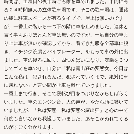
時間は、土曜日の夜十時ごろ家を車で出ました。市内に有
る２４時間無人の立体駐車場です。そこの駐車場は、通路
の脇に駐車スペースが有るタイプで、屋上は無いのです
が、一番上の階から一つ下の階に車を止めました。連休と
言う事もありほとんど車は無いのですが、一応自分の車よ
り上に車が無いか確認してから、着てきた服を全部車に脱
ぎ、イチジク浣腸とバイブレーター、をもって車の外に出
ました。車の後ろに回り、四つんばいになり、浣腸を３つ
してゴミを車のせ、自分に「私は露出狂の変態女、今日は
こんな私は、犯されるんだ。犯されていくまで、絶対に車
に戻れない」と言い聞かせ車を離れていきました。
一番上まで行き、そこで寝転び目をつぶりながらしばらく
いました。車のエンジン音、人の声が、やたら頭に響いて
いましたが、「私は変態・私は変態の露出狂」と心の中で
何度も言いながら我慢していました。あそこがぬれてくる
のがすごく分かります。