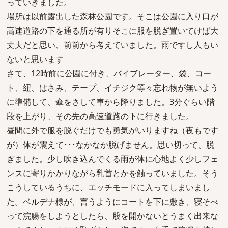
っていきました。
場所は以前露出した森林公園です。そこは公園に入り口が
高速道路の下を通る所が有りそこに服を脱ぎ置いてけば大
丈夫だと思い、前前から考えていました。雨ですし人もい
ないと思います
さて、12時前に公園に付き、バイブレーター、袋、コー
ト、紐、はさみ、テープ、イチジク等々忘れ物が無いよう
に準備して、傘をさして車から降りました。3分ぐらい階
段を上がり、その先の高速道路の下に行きました。
昼間に外で服を脱ぐだけでも勇気がいりますね（夜もです
が）体が震えて･･･なかなか脱げません。思い切って、脱
ぎました。少し吹き込んでくる雨が体に心地よく少しフェ
ンスに寄りかかりながら乳首とかを触っていました。そう
こうしているうちに、エッチモードに入ってしまいまし
た。ベルデナ様が、言うようにコートを下に敷き、寝そべ
って浣腸をしようとしたら、股を開かないとうまく出来な