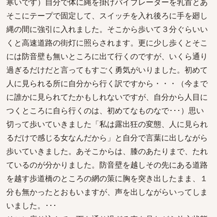
寒いです）自分で体に縄を掛けバイブレーターを乳首とあ
そこにテープで固定して、スイッチを入れ後ろに手を廻し
縄の間に強引に入れました。そこから歩いて３分ぐらいい
くと高速道路の街灯に照らされます。更に少し歩くとそこ
には防音壁も無いところに出て行くのですが、いくら通り
過ぎるだけだと言ってもすごく勇気がいりました。初めて
人に見られる所に自分から行く訳ですから・・・（今まで
に誰かに見られてたかもしれないですが、自分から人目に
つくところに自ら行くのは、初めてなものなで･･･）思い
切って歩いていきました「私は露出狂の変態、人に見られ
るだけで感じる女なんだから」と自分で言葉に出しながら
歩いていきました。あそこからは、膝のあたりまで、たれ
ているのが分かりました。防音壁を越しその先にある道路
を越す歩道橋のところの網の策に胸を突き出したまま、１
分も無かったとおもいますが、声を出しながらいってしま
いました。･･･