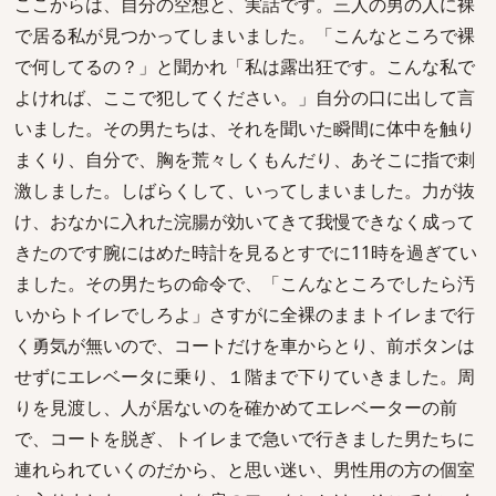
ここからは、自分の空想と、実話です。三人の男の人に裸
で居る私が見つかってしまいました。「こんなところで裸
で何してるの？」と聞かれ「私は露出狂です。こんな私で
よければ、ここで犯してください。」自分の口に出して言
いました。その男たちは、それを聞いた瞬間に体中を触り
まくり、自分で、胸を荒々しくもんだり、あそこに指で刺
激しました。しばらくして、いってしまいました。力が抜
け、おなかに入れた浣腸が効いてきて我慢できなく成って
きたのです腕にはめた時計を見るとすでに11時を過ぎてい
ました。その男たちの命令で、「こんなところでしたら汚
いからトイレでしろよ」さすがに全裸のままトイレまで行
く勇気が無いので、コートだけを車からとり、前ボタンは
せずにエレベータに乗り、１階まで下りていきました。周
りを見渡し、人が居ないのを確かめてエレベーターの前
で、コートを脱ぎ、トイレまで急いで行きました男たちに
連れられていくのだから、と思い迷い、男性用の方の個室