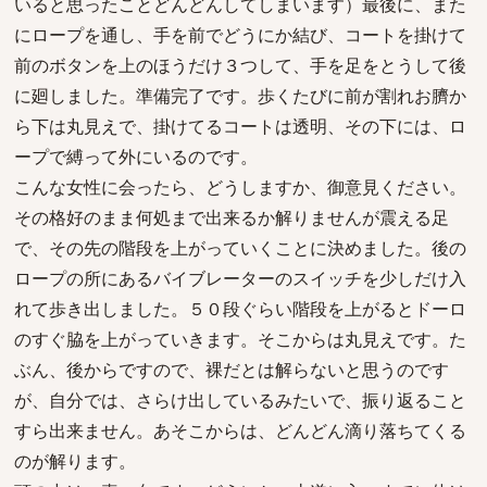
いると思ったことどんどんしてしまいます）最後に、また
にロープを通し、手を前でどうにか結び、コートを掛けて
前のボタンを上のほうだけ３つして、手を足をとうして後
に廻しました。準備完了です。歩くたびに前が割れお臍か
ら下は丸見えで、掛けてるコートは透明、その下には、ロ
ープで縛って外にいるのです。
こんな女性に会ったら、どうしますか、御意見ください。
その格好のまま何処まで出来るか解りませんが震える足
で、その先の階段を上がっていくことに決めました。後の
ロープの所にあるバイブレーターのスイッチを少しだけ入
れて歩き出しました。５０段ぐらい階段を上がるとドーロ
のすぐ脇を上がっていきます。そこからは丸見えです。た
ぶん、後からですので、裸だとは解らないと思うのです
が、自分では、さらけ出しているみたいで、振り返ること
すら出来ません。あそこからは、どんどん滴り落ちてくる
のが解ります。