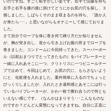
いのですね。すごく恥ずかしい姿です。右手で浣腸を持ち
左手と右手を膝の後に掛けてどうにかお尻の穴を探し、３
個しました。しばらくそのまま収まるのを待ち、「誰か人
が来たら･･･」と思いながらもオナニーして感じておりま
した。
さて自分でロープを体に巻き何て縛り方だか知りません
が、胸が突き出し、首から引き上げお腹の所までロープを
巻きました。コンドームに今回持ってきた。スーパーボー
ル（以前おまつりでとってきたもの）をバイブレーターと
一緒に入れあそこに一つ、クリトリスに一つビニールテー
プで止めて、今回はじめて、お尻の穴に、もらさないよう
にと、化粧便を入れました。案外簡単に入るのでちょっと
びっくりしましたが、入れたとき違和感とあそこには行っ
ているバイブレーターが、かわ一枚で擦れ合うので何とも
いえない感じです。（なんかはまりそう･･･こんなものな
のですか？どんどん変態になってきますね。自分に正直に