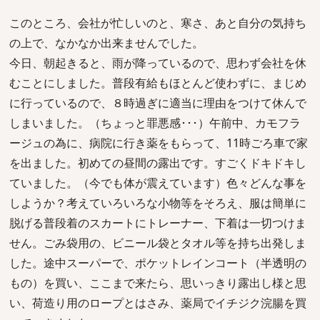
このところ、会社が忙しいのと、寒さ、あと自分の気持ち
の上で、なかなか出来ませんでした。
今日、朝起きると、雨が降っているので、思わず会社を休
むことにしました。普段有給もほとんど使わずに、まじめ
に行っているので、８時過ぎに適当に理由をつけて休んで
しまいました。（ちょっと罪悪感･･･）午前中、カモフラ
ージュの為に、病院に行き薬をもらって、11時ごろ車で家
を出ました。初めての昼間の露出です。すごくドキドキし
ていました。（今でも体が震えています）色々どんな事を
しようか？考えていろいろな小物等をそろえ、服は簡単に
脱げる普段着のスカートにトレーナー、下着は一切つけま
せん。ごみ袋用の、ビニール袋とタオル等を持ち出発しま
した。途中スーパーで、ポケットレインコート（半透明の
もの）を買い、ここまで来たら、思いっきり露出し様と思
い、荷造り用のロープとはさみ、薬局でイチジク浣腸を買