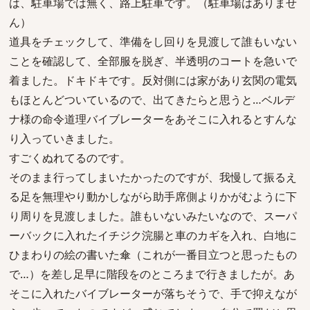
は、駐車場では無く、路上駐車です。（駐車場はありませ
ん）
道具をチェックして、準備をし回りを見渡して誰もいない
ことを確認して、全部服を脱ぎ、半透明のコートを急いで
着ました。ドキドキです。反対側には家があり玄関の電気
もほとんどついているので、出てきたらと思うと…ベルデ
ナ様の命令道理バイブレーターをあそこに入れるとすんな
り入っていきました。
すごくぬれてるのです。
そのまま行ってしまいたかったのですが、我慢して振るえ
る足を無理やり動かしながら助手席側よりかがむように下
り周りを見渡しました。誰もいないみたいなので、スーパ
ーバックに入れたイチジク浣腸と車のカギを入れ、白地に
ひまわりの絵の書いた傘（これが一番目立つと思ったもの
で…）を差し足早に階段をのところまで行きましたが。あ
そこに入れたバイブレーターが落ちそうで、手で抑えなが