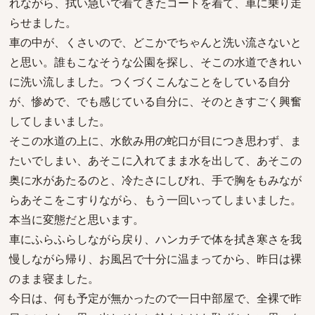
れながら、拭い急いで着てきたコートを着て、車に乗り走
らせました。
車の中が、くさいので、どこかでちゃんと洗い流さないと
と思い。誰もこなそうな公園を探し、そこの水道できれい
に洗い流しました。つくづくこんなことをしている自分
が、惨めで、でも感じている自分に、そのときすごく興奮
してしまいました。
そこの水道の上に、水飲み用の蛇口が目につき思わず、ま
たいでしまい、あそこに入れてまま水を出して、あそこの
奥に水があたるのと、冷たさにしびれ、手で胸をもみなが
らあそこをこすりながら、もう一回いってしまいました。
本当に変態だと思います。
車にふらふらしながら戻り、ハンカチで体を拭き寒さを我
慢しながら帰り、お風呂で十分に温まってから、昨日は裸
のまま寝ました。
今日は、何も予定が無かったので一日中部屋で、全裸で昨