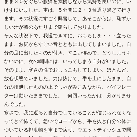
まま３０分ぐらい腹痛を我慢しながら気持ち良いのに、い
けずにいました。車は、５分間に２・３台通り過ぎて行き
ます。その状況にすごく興奮して、あそこからは、恥ずか
しい汁が膝のあたりまで濡らしておりました。
そんな状況下で、我慢できずに、おもらしを・・・立った
まま、お尻からすごい音とともに出してしまいました。自
分の足に出したものが付き、すごい惨めで、どうしようも
ないのに、次の瞬間には、いってしまう自分がいました。
そのまま、寒さの性でおしっこもしてしまい、ほとんど、
放心状態でいました。力は抜けて、手を上にしたまま、自
分の排泄したものの上でしゃがみこみながら、バイブレー
ターは動いたままでした。 何回いったかは、分かりませ
んでした。
寒さで、我に返ると自分でしていることが信じられなくな
ってきて怖くて、急いでロープから、手を抜き自分の体に
ついている排泄物を車まで戻り、ウエットティッシュで隠