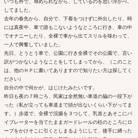
いつも外で、辱められながら、しているのを思い浮かべ、
してました。
去年の春先から、自分で、下着をつけずに外出したり、時
には真夜中、車で誰もこないようなところに行き、車の中
でオナニーしたり、全裸で車から出てスリルを味わって、
一人で興奮していました。
先日、とうとう車で、公園に行き全裸でその公園で、言い
訳がつかないようなことをしてしまってから、（このこと
は、他のＨＰに書いてありますので知りたい方は探してく
ださい）
自分の中で何かが、はじけたみたいです。
昨日も夜の７時ごろ、民家は全然無い車道の脇の一段下が
った（私が立っても車道まで頭が出ないくらい下がってま
す。）歩道で、全裸で浣腸を３つして、乳首とあそこにバ
イブレーターを当てたままガードレールの柱のところにロ
ープをかけそこに引くとしまるようにして、後手に縛った