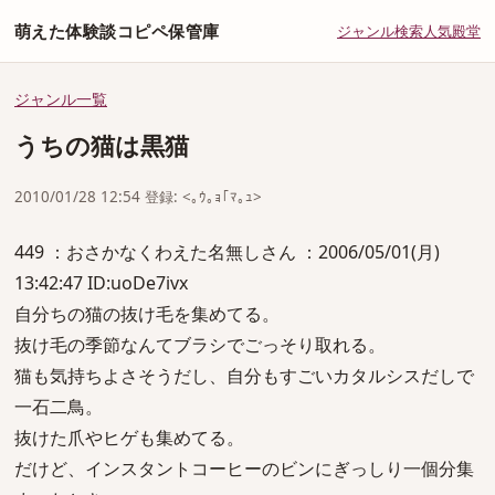
萌えた体験談コピペ保管庫
ジャンル
検索
人気
殿堂
ジャンル一覧
うちの猫は黒猫
2010/01/28 12:54 登録: <｡ｳ｡ｮ｢ﾏ｡ｭ>
449 ：おさかなくわえた名無しさん ：2006/05/01(月)
13:42:47 ID:uoDe7ivx
自分ちの猫の抜け毛を集めてる。
抜け毛の季節なんてブラシでごっそり取れる。
猫も気持ちよさそうだし、自分もすごいカタルシスだしで
一石二鳥。
抜けた爪やヒゲも集めてる。
だけど、インスタントコーヒーのビンにぎっしり一個分集