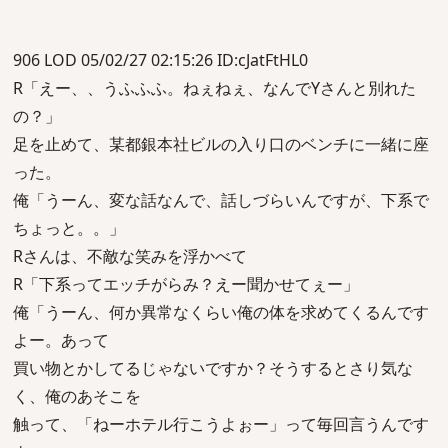
906 LOD 05/02/27 02:15:26 ID:cJatFtHL0
R「えー、、うふふふ。ねぇねぇ、なんでYさんと別れた
の？」
足を止めて、某都銀本社ビルの入り口のベンチに一緒に座
った。
俺「うーん、変な話なんで、話しづらいんですが、下系で
ちょっと。。」
Rさんは、不敵な笑みを浮かべて
R「下系ってエッチがらみ？えー聞かせてぇー」
俺「うーん、何か異常なくらい俺の体を求めてくるんです
よー。あって
買い物とかしてるじゃないですか？そうするとさり気な
く、俺のあそこを
触って、「ねーホテル行こうよぉー」って毎回言うんです