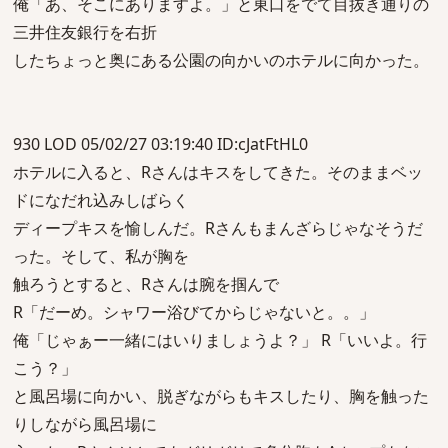
俺「あ、そこにありますよ。」と東口をでて目抜き通りの
三井住友銀行を右折
したちょっと奥にある公園の向かいのホテルに向かった。
930 LOD 05/02/27 03:19:40 ID:cJatFtHL0
ホテルに入ると、Rさんはキスをしてきた。そのままベッ
ドになだれ込みしばらく
ディープキスを愉しんだ。Rさんもまんざらじゃなそうだ
った。そして、私が胸を
触ろうとすると、Rさんは腕を掴んで
R「だーめ。シャワー浴びてからじゃないと。。」
俺「じゃぁー一緒にはいりましょうよ？」 R「いいよ。行
こう？」
と風呂場に向かい、脱ぎながらもキスしたり、胸を触った
りしながら風呂場に