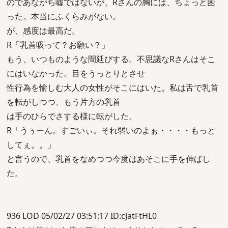
のであながち嘘ではないが、Rさんの胸には、ちょっと困
った。本当にふくらみがない。
が、感度は最高だ。
R「乳首吸って？お願い？」
もう、いつものような間延びする。不思議なRさんはそこ
にはいなかった。目をうっとりとさせ
性行為を愉しむ大人の女性がそこにはいた。私は舌で乳首
を転がしつつ、もう片方の乳首
は手のひらでさする様に転がした。
R「うぅーん。すごいぃ。それ弱いのよぉ・・・・もっと
してぇ。。」
と言うので、乳首をなめつつ今度はあそこに手を伸ばし
た。
936 LOD 05/02/27 03:51:17 ID:cJatFtHL0