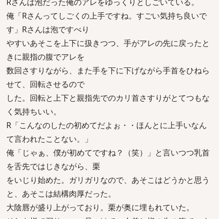
Rさんは泡だった俺のアレをゆっくりとしごいている。
俺「Rさんってしごくの上手ですね。すごい気持ち良いで
す」Rさんは泡ですべり
やすいあそこを上下に扱きつつ、手がアレの先に戻ったと
きに親指の腹でアレを
数回さすりながら、また手を下に下げながら手首をひねら
せて、回転させるので
した。回転と上下と親指先でのカリ首さすりがとてつもな
く気持ちいい。
R「こんなのしたの初めてだよぉ・・ほんとに上手いなん
て言われたことない。」
俺「じゃぁ、僕が初めてですね？（笑）」と言いつつ乳首
を舌先ではじきながら、栗
をいじり始めた。ガリガリなので、あそこはどうかと思う
と、あそこは結構肉厚だった。
大陰唇が盛り上がっており。栗が奥に埋もれていた。