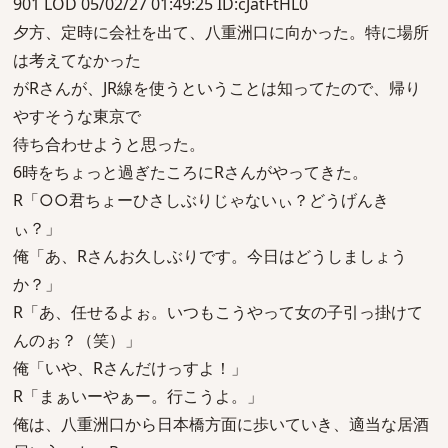
901 LOD 05/02/27 01:49:25 ID:cJatFtHL0
夕方、定時に会社を出て、八重洲口に向かった。特に場所
は考えてなかった
がRさんが、JR線を使うということは知ってたので、帰り
やすそうな東京で
待ち合わせようと思った。
6時をちょっと過ぎたころにRさんがやってきた。
R「○○君ちょーひさしぶりじゃないぃ？どうげんき
ぃ？」
俺「あ、Rさんお久しぶりです。今日はどうしましょう
か？」
R「あ、任せるよぉ。いつもこうやって女の子引っ掛けて
んのぉ？（笑）」
俺「いや、Rさんだけっすよ！」
R「まぁいーやぁー。行こうよ。」
俺は、八重洲口から日本橋方面に歩いていき、適当な居酒