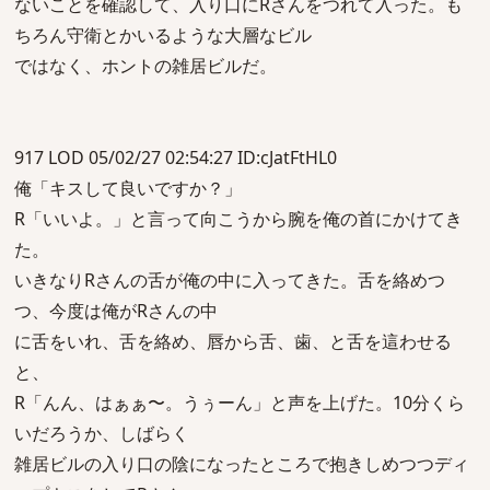
ないことを確認して、入り口にRさんをつれて入った。も
ちろん守衛とかいるような大層なビル
ではなく、ホントの雑居ビルだ。
917 LOD 05/02/27 02:54:27 ID:cJatFtHL0
俺「キスして良いですか？」
R「いいよ。」と言って向こうから腕を俺の首にかけてき
た。
いきなりRさんの舌が俺の中に入ってきた。舌を絡めつ
つ、今度は俺がRさんの中
に舌をいれ、舌を絡め、唇から舌、歯、と舌を這わせる
と、
R「んん、はぁぁ〜。うぅーん」と声を上げた。10分くら
いだろうか、しばらく
雑居ビルの入り口の陰になったところで抱きしめつつディ