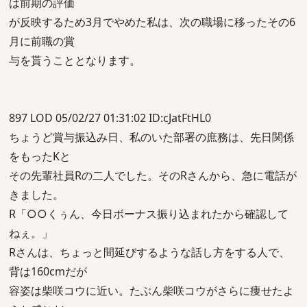
は前期の評価
が反映するため3月でやめた私は、次の職場に移ったその6
月に前職の賞
与を貰うこととなります。
897 LOD 05/02/27 01:31:02 ID:cJatFtHL0
ちょうど賞与振込み日、私のいた部署の庶務は、先日関係
をもったKと
その先輩社員Rの二人でした。そのRさんから、急に電話が
きました。
R「○○くぅん、今日ボーナス振り込まれたから確認して
ねぇ。」
Rさんは、ちょっと間延びするような話し方をする人で、
背は160cmだが
容姿は柴咲コウに近い。たぶん柴咲コウがさらに痩せたよ