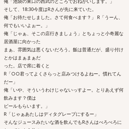
俺「池袋の東口の西武のところでおねがいします。」
そして、18:30今度はRさんが先に来ていた。
俺「お待たせしました。さて何食べます？」 R「うーん、
何でもいいよぉー。」
俺「じゃぁ、そこの店行きましょう」とちょっと小奇麗な
居酒屋に向かった
まぁ、雰囲気は悪くないだろう。飯は普通だが、盛り付け
とかはまぁまぁだ
った。店で席に着くと
R「○○君ってよくさらっと店みつけるよねー。慣れてん
だー」
俺「いや、そういうわけじゃないっすよー。とりあえず何
飲みます？僕は
ビールもらいます。」
R「じゃぁあたしはディタグレープにするー」
そんなジュースみたいな酒を飲んでもRさんはべろべろに