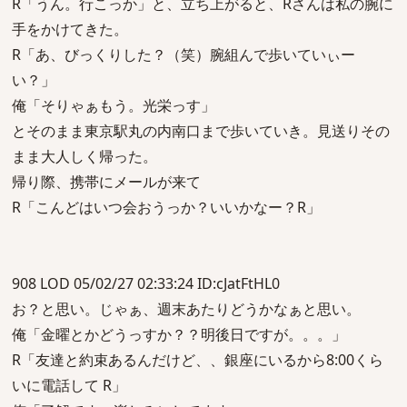
R「うん。行こっか」と、立ち上がると、Rさんは私の腕に
手をかけてきた。
R「あ、びっくりした？（笑）腕組んで歩いていぃー
い？」
俺「そりゃぁもう。光栄っす」
とそのまま東京駅丸の内南口まで歩いていき。見送りその
まま大人しく帰った。
帰り際、携帯にメールが来て
R「こんどはいつ会おうっか？いいかなー？R」
908 LOD 05/02/27 02:33:24 ID:cJatFtHL0
お？と思い。じゃぁ、週末あたりどうかなぁと思い。
俺「金曜とかどうっすか？？明後日ですが。。。」
R「友達と約束あるんだけど、、銀座にいるから8:00くら
いに電話して R」