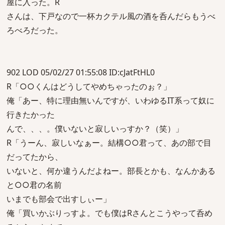
屋に入った。R
さんは、下戸なので一杯カクテル風の酒を呑んだらもうべ
ろべろだった。
902 LOD 05/02/27 01:55:08 ID:cJatFtHL0
R「○○くんはどうしてやめちゃったのぉ？」
俺「あー、特に理由無いんですが、いわゆるIT系って奴に
行きたかった
んで、、、。僕いないと寂しいっすか？（笑）」
R「うーん、寂しいなぁー。結構○○君って、あの部で目
だってたから、
いないと、何か違うんだよねー。部長とかも、なんかある
と○○君の名前
いまでも部会で出すしぃー」
俺「買いかぶりっすよ。でも僕はRさんとこうやって呑め