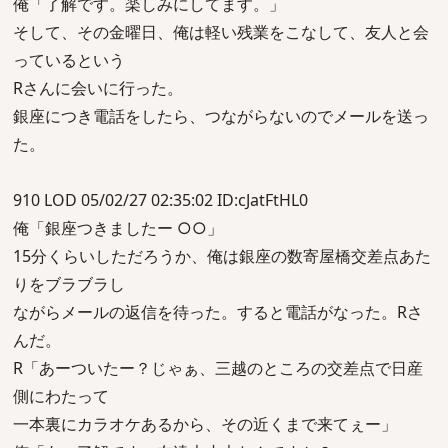
俺「了解です。楽しみにしてます。」
そして、その金曜日、俺は軽い残業をこなして、友人と会
っているという
Rさんに会いに行った。
銀座につき電話をしたら、つながらないのでメールを送っ
た。
910 LOD 05/02/27 02:35:02 ID:cJatFtHL0
俺「銀座つきましたー ○○」
15分くらいしただろうか、俺は銀座の数寄屋橋交差点あた
りをブラブラし
ながらメールの返信を待った。すると電話がなった。Rさ
んだ。
R「あーついたー？じゃぁ、三越のところの交差点で日産
側にわたって
一本裏にカラオケあるから、その近くまで来てぇー」