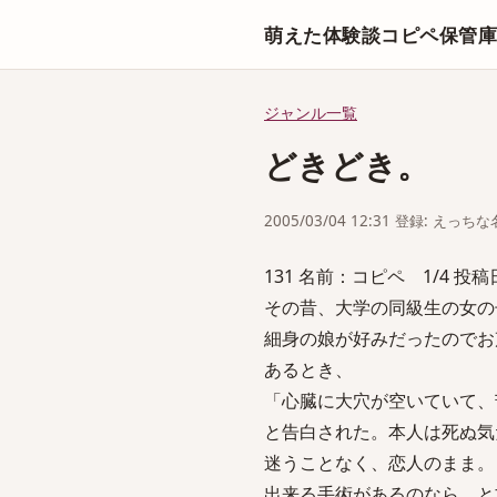
萌えた体験談コピペ保管
ジャンル一覧
どきどき。
2005/03/04 12:31 登録: えっ
131 名前：コピペ 1/4 投稿日：2
その昔、大学の同級生の女の
細身の娘が好みだったのでお
あるとき、
「心臓に大穴が空いていて、
と告白された。本人は死ぬ気
迷うことなく、恋人のまま。
出来る手術があるのなら、と