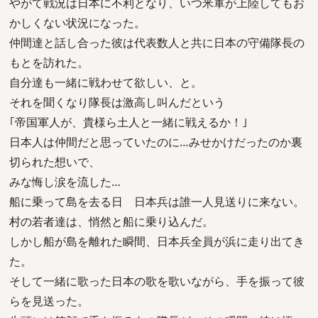
やがて戦況は日本に不利となり、いつ米軍が上陸してもお
かしくない状況になった。
仲間達と話し合った彼は代表数人と共に日本の守備隊長の
もとを訪れた。
自分達も一緒に戦わせて欲しい、と。
それを聞くなり隊長は激高し叫んだという
｢帝国軍人が、貴様ら土人と一緒に戦えるか！｣
日本人は仲間だと思っていたのに…みせかけだったのか裏
切られた想いで、
みな悔し涙を流した…
船に乗って島を去る日 日本兵は誰一人見送りに来ない。
村の若者達は、悄然と船に乗り込んだ。
しかし船が島を離れた瞬間、日本兵全員が浜に走り出てき
た。
そして一緒に歌った日本の歌を歌いながら、手を振って彼
らを見送った。