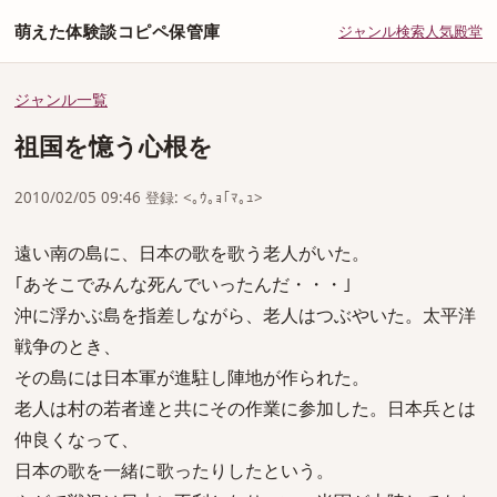
萌えた体験談コピペ保管庫
ジャンル
検索
人気
殿堂
ジャンル一覧
祖国を憶う心根を
2010/02/05 09:46 登録: <｡ｳ｡ｮ｢ﾏ｡ｭ>
遠い南の島に、日本の歌を歌う老人がいた。
｢あそこでみんな死んでいったんだ・・・｣
沖に浮かぶ島を指差しながら、老人はつぶやいた。太平洋
戦争のとき、
その島には日本軍が進駐し陣地が作られた。
老人は村の若者達と共にその作業に参加した。日本兵とは
仲良くなって、
日本の歌を一緒に歌ったりしたという。