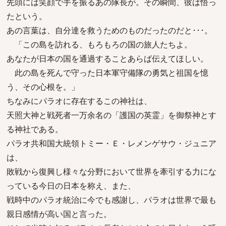
先頭には笑顔で手を振るあの隊長が。その瞬間、彼は悟っ
たという。
あの言葉は、自分達を救うためのものだったのだと･･･。
「この島を訪れる、もろもろの国の旅人たちよ。
あなたが日本の国を通過することあらば伝えてほしい。
此の島を死んで守った日本軍守備隊の勇気と祖国を憶
う、その心根を。」
ちなみにパラオに存在するこの神社は、
天照大神と戦死者一万余名の「護国の英霊」を御祭神とす
る神社である。
パラオ共和国大統領トミー・Ｅ・レメンゲサウ・ジュニア
は、
敗戦から復興し様々な分野において世界を牽引する力にな
っている今日の日本を称え、また、
戦時中のパラオ統治に今でも感謝し、パラオは世界で最も
親日感情が高い国と言った。