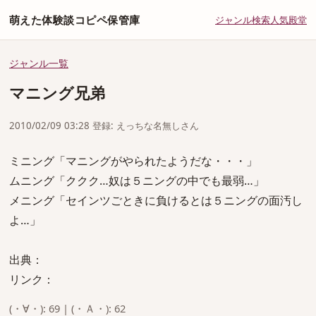
萌えた体験談コピペ保管庫
ジャンル
検索
人気
殿堂
ジャンル一覧
マニング兄弟
2010/02/09 03:28 登録: えっちな名無しさん
ミニング「マニングがやられたようだな・・・」
ムニング「ククク…奴は５ニングの中でも最弱…」
メニング「セインツごときに負けるとは５ニングの面汚し
よ…」
出典：
リンク：
(・∀・): 69 | (・Ａ・): 62