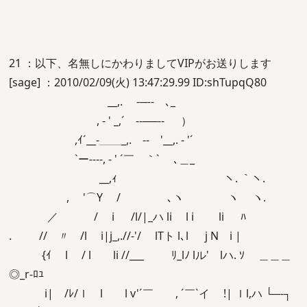
21 ：以下、名無しにかわりましてVIPがお送りします
[sage] ：2010/02/09(火) 13:47:29.99 ID:shTupqQ80
__,. -─-- ､_
, - ' _,´ --──‐- ）
,ｲ´__-＿＿_,. -‐ '__,. - '´
`ー----, - ' ´￣ ｀` ､＿_
__,ｨ ヽ. ｀ヽ.
, '⌒Y / ､ヽ ヽ ヽ.
／ / i /l/|_ハ li l i li ﾊ
. // 〃 /l i|j_,.//‐'/ lTト l､l j N i |
{ｲ l / l li //___ ﾘ_lﾉ lル' lハ. ｿ ＿＿＿
◎_r‐ﾛﾕ
i| /ﾚ/ｌ l l v'´￣ , ´￣`イ !| ｌl,ハ └─‐┐