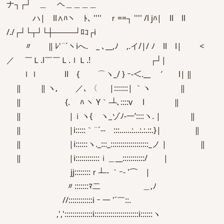
ナ┐┌┘ ＿ ヘ＿＿＿＿
ハ| ll∧ﾊヽ ﾄ､ '''' ｒ==┐ '''' /l jﾊ| ll ll
/./┌┘└┬┘└┼────┘ﾛｺ┌i
〃 ‖ ﾚ'¨´ヽiへ. _ ､__,ﾉ ,.イ/|/ ﾉ ll l| <
／ ￣Ｌ.l￣￣Ｌ.ｌＬ.! ┌┘|
ｌｌ ll { ⌒ヽ_/ } ｰ‐＜.__ ′ l| ‖
‖ ‖ ヽ, ／､ 〈 |:::::::| ｀ヽ ‖
‖ {. ﾊ ヽ Y｀‐┴､::::v l ‖
‖ |ｉヽ{ ヽ_ゾﾉ‐一’::::ヽ. | ‖
‖ |i:::::｀¨´-- :::......:...:.:.::.}| ‖
‖ |i::::::ヽ._:::_:::::::::::::::::::_ノ | ‖
‖ |i::::::::::::ｉ＿__:::::::::::/ |
jj::::::::ｒ┴-- ｀ｰ‐ '⌒ |
〃:::::::ﾏ二 ＿,ﾉ
//::::::::::::i ｰ 一 '´￣::.
,','::::::::::::::i::::::::::::::::::::::i::::::ヽ