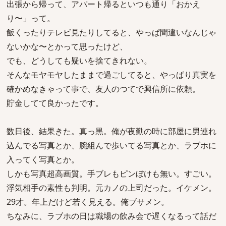
出張から帰って、アパート帰るといつも通り「おかえ
り〜」って。
飯くったりテレビ見たりしてると、やっぱ間違いなんじゃ
ないかな〜とかって思ったけど、
でも、どうしても疑いを捨てきれない。
そんなモヤモヤしたままで過ごしてると、やっぱり真実を
確かめなきゃって事で、友人のつてで興信所に依頼。
貯金してて良かったです。
数日後、結果きた。真っ黒。俺が夜勤の時に部屋に男連れ
込んでる写真とか、腕組んで歩いてる写真とか、ラブホに
入ってく写真とか。
しかも写真超高画質。手ブレもピンぼけも無い。すごい。
浮気相手の素性も判明。元カノの上司だった。イケメン。
29才。年上だけど若く見える。俺ブサメン。
ちなみに、ラブホの日は職場の飲み会で遅くなるって話だ