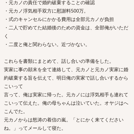
・元カノの責任で婚約破棄することの確認
・元カノ浮気相手双方に慰謝料500万。
・式のキャンセルにかかる費用は全部元カノが負担
・二人で貯めてた結婚後のための資金は、全部俺がいただ
く
・二度と俺と関わらない。近づかない。
これらを書類にまとめて、話し合いの準備をした。
実家に事の顛末を全て連絡して、元カノと元カノ実家に婚
約破棄する旨を伝えて、明日俺の実家で話し合いするから
こいって
言って、俺は実家に帰った。元カノには浮気相手も連れて
こいって伝えた。俺の母ちゃんは泣いていた。オヤジはへ
こんでた。
元カノからは怒涛の着信の嵐。「とにかく来てください
ね。」ってメールして寝た。