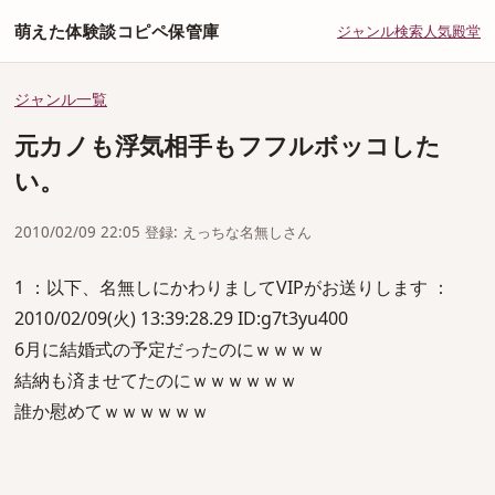
萌えた体験談コピペ保管庫
ジャンル
検索
人気
殿堂
ジャンル一覧
元カノも浮気相手もフフルボッコした
い。
2010/02/09 22:05 登録: えっちな名無しさん
1 ：以下、名無しにかわりましてVIPがお送りします ：
2010/02/09(火) 13:39:28.29 ID:g7t3yu400
6月に結婚式の予定だったのにｗｗｗｗ
結納も済ませてたのにｗｗｗｗｗｗ
誰か慰めてｗｗｗｗｗｗ