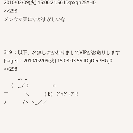
2010/02/09(火) 15:06:21.56 ID:pxgh25YH0
>>298
メシウマ実にすがすがしいな
319 ：以下、名無しにかわりましてVIPがお送りします
[sage] ：2010/02/09(火) 15:08:03.55 ID:jDec/HGj0
>>298
_、_
（ ,_ﾉ` ） n
￣ ＼ （ E） ｸﾞｯｼﾞｮﾌﾞ!!
ﾌ /ヽ ヽ_／／