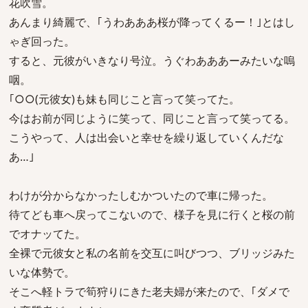
花吹雪。
あんまり綺麗で、｢うわあああ桜が降ってくるー！｣とはし
ゃぎ回った。
すると、元彼がいきなり号泣。うぐわあああーみたいな嗚
咽。
｢○○(元彼女)も妹も同じこと言って笑ってた。
今はお前が同じように笑って、同じこと言って笑ってる。
こうやって、人は出会いと幸せを繰り返していくんだな
あ…｣
わけが分からなかったしむかついたので車に帰った。
待てども車へ戻ってこないので、様子を見に行くと桜の前
でオナッてた。
全裸で元彼女と私の名前を交互に叫びつつ、ブリッジみた
いな体勢で。
そこへ軽トラで筍狩りにきた老夫婦が来たので、｢ダメで