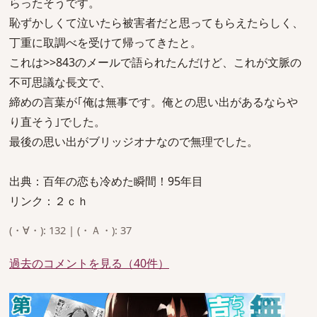
らったそうです。
恥ずかしくて泣いたら被害者だと思ってもらえたらしく、
丁重に取調べを受けて帰ってきたと。
これは>>843のメールで語られたんだけど、これが文脈の
不可思議な長文で、
締めの言葉が｢俺は無事です。俺との思い出があるならや
り直そう｣でした。
最後の思い出がブリッジオナなので無理でした。
出典：百年の恋も冷めた瞬間！95年目
リンク：２ｃｈ
(・∀・): 132 | (・Ａ・): 37
過去のコメントを見る（40件）