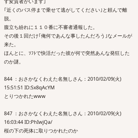
す変質者がいます｣
｢近くのバス停まで乗せて逃がしてください｣と頼んで離
脱。
腹立ち紛れに１１０番に不審者通報した。
その後１回だけ｢俺何であんな事したんだろう｣なメールが
来た。
ほんとに、ｿﾌﾄで快活だった彼が何で突然あんな発狂した
のか謎。
844 ：おさかなくわえた名無しさん：2010/02/09(火)
15:51:51 ID:Sx8qAcYM
とりつかれたwww
847 ：おさかなくわえた名無しさん：2010/02/09(火)
16:03:44 ID:PhIwjQa/
桜の下の死体に取りつかれたのか