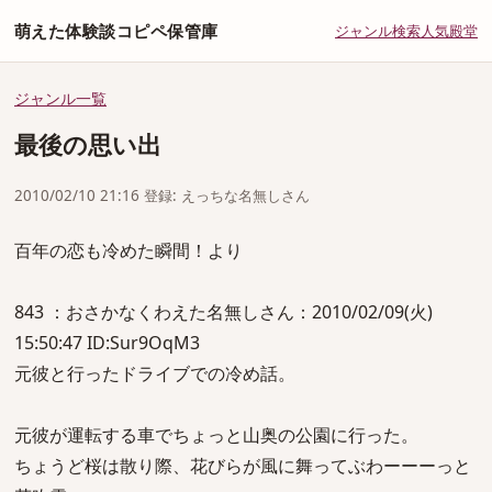
萌えた体験談コピペ保管庫
ジャンル
検索
人気
殿堂
ジャンル一覧
最後の思い出
2010/02/10 21:16 登録: えっちな名無しさん
百年の恋も冷めた瞬間！より
843 ：おさかなくわえた名無しさん：2010/02/09(火)
15:50:47 ID:Sur9OqM3
元彼と行ったドライブでの冷め話。
元彼が運転する車でちょっと山奥の公園に行った。
ちょうど桜は散り際、花びらが風に舞ってぶわーーーっと