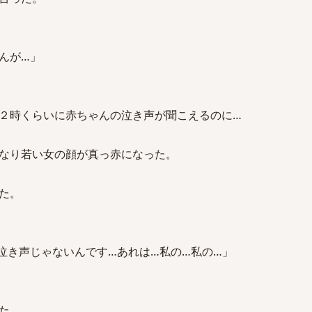
んが…」
２時くらいに赤ちゃんの泣き声が聞こえるのに…
なり若い女の顔が真っ赤になった。
た。
泣き声じゃないんです…あれは…私の…私の…」
た。