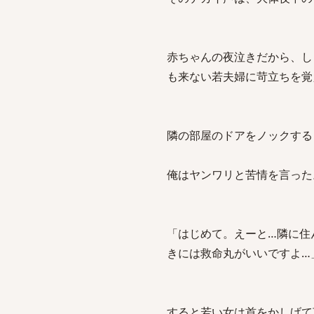
赤ちゃんの夜泣きだから、し
も来ない若夫婦に苛立ちを覚
隣の部屋のドアをノックする
俺はヤンワリと苦情を言った
「はじめて。えーと…隣に住
きには救命丸がいいですよ…
すると若い女は首をかしげて