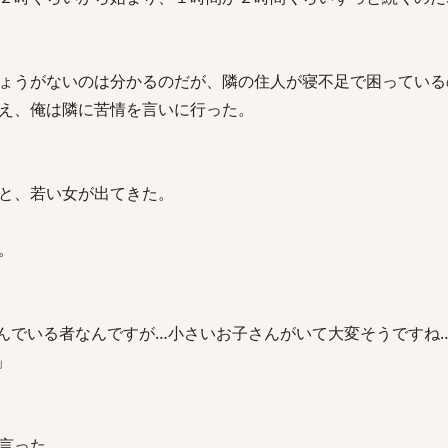
ょうがないのは分かるのだが、隣の住人が寝不足で困っている
え、俺は隣に苦情を言いに行った。
と、若い女が出てきた。
。
んでいる者なんですが…小さいお子さんがいて大変そうですね
」
言った。