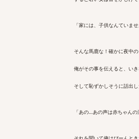
「家には、子供なんていませ
そんな馬鹿な！確かに夜中の
俺がその事を伝えると、いき
そして恥ずかしそうに話出し
「あの…あの声は赤ちゃんの
それを聞いて俺はぴーんとき