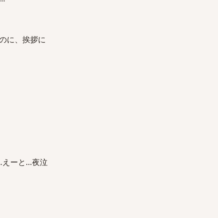
のに、挨拶に
…えーと…夜泣