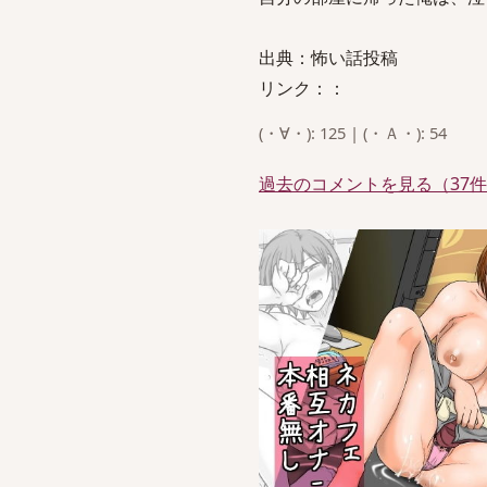
出典：怖い話投稿
リンク：：
(・∀・): 125 | (・Ａ・): 54
過去のコメントを見る（37