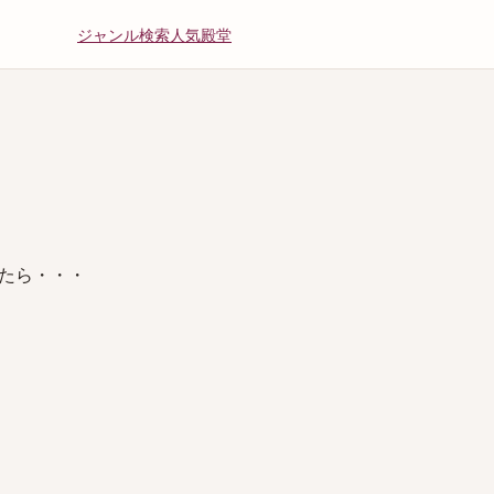
ジャンル
検索
人気
殿堂
たら・・・