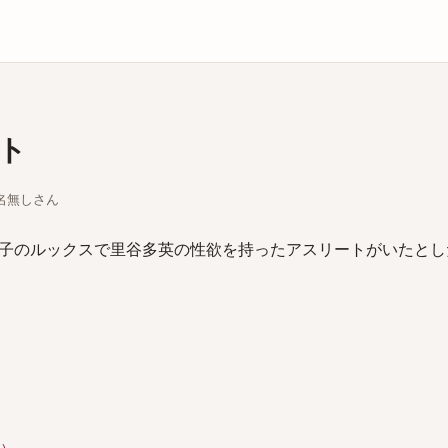
庫
ト
ちな名無しさん
子のルックスで里谷多英の性欲を持ったアスリートがいたとし