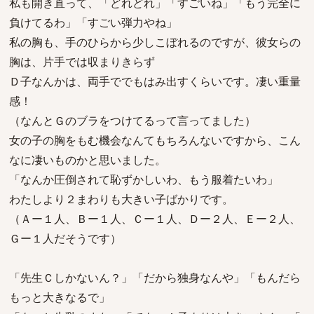
私も開き直って、「どれどれ」「すごいね」「もう完全に
負けてるわ」「すごい弾力やね」
私の胸も、手のひらから少しこぼれるのですが、彼女らの
胸は、片手では収まりきらず
Ｄ子なんかは、両手ででもはみ出すくらいです。凄い重量
感！
（なんとＧのブラをつけてるって言ってました）
女の子の胸をもむ機会なんてもちろんないですから、こん
なに凄いものかと思いました。
「なんか圧倒されて恥ずかしいわ、もう服着たいわ」
わたしより２まわりも大きい子ばかりです。
（Ａー１人、Ｂー１人、Ｃー１人、Ｄー２人、Ｅー２人、
Ｇー１人だそうです）
「先生Ｃしかないん？」「だから独身なんや」「もんだら
もっと大きなるで」