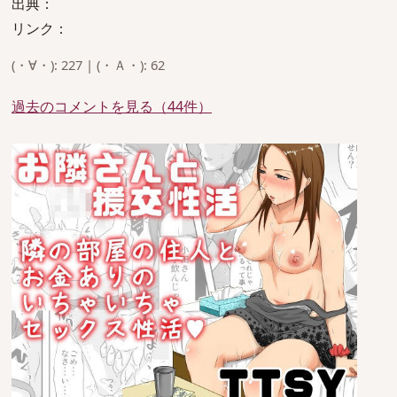
出典：
リンク：
(・∀・): 227 | (・Ａ・): 62
過去のコメントを見る（44件）