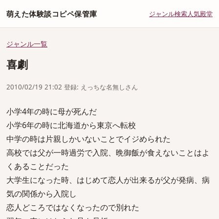
萌えた体験談コピペ保管庫
ジャンル
検索
人気
殿堂
ジャンル一覧
喜劇
2010/02/19 21:02 登録: えっちな名無しさん
小学4年の時に母が死んだ
小学6年の時に北海道から東京へ転校
中学の時は片親しかいないことでイジめられた
高校では父が一時過労で入院、晩御飯が食えないことはよ
くあることだった
大学生になった時、はじめて恋人が出来るが父が発病、病
気の関係から入院し
恋人どころではなくなったので別れた