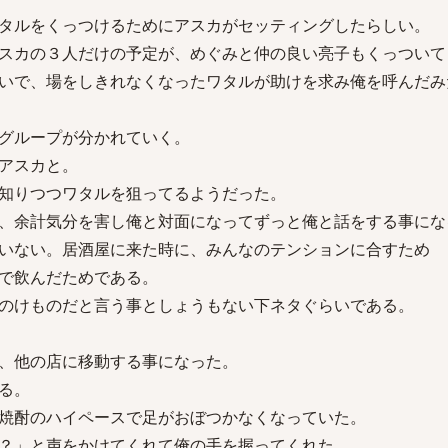
タルをくっつけるためにアスカがセッティングしたらしい。
スカの３人だけの予定が、めぐみと仲の良い亮子もくっついて
いで、場をしきれなくなったワタルが助けを求み俺を呼んだみ
グループが分かれていく。
アスカと。
知りつつワタルを狙ってるようだった。
、余計気分を害し俺と対面になってずっと俺と話をする事にな
いない。居酒屋に来た時に、みんなのテンションに合すため
で飲んだためである。
のけものだと言う事としょうもない下ネタぐらいである。
、他の店に移動する事になった。
る。
焼酎のハイペースで足がおぼつかなくなっていた。
？」と声をかけてくれて俺の手を握ってくれた。