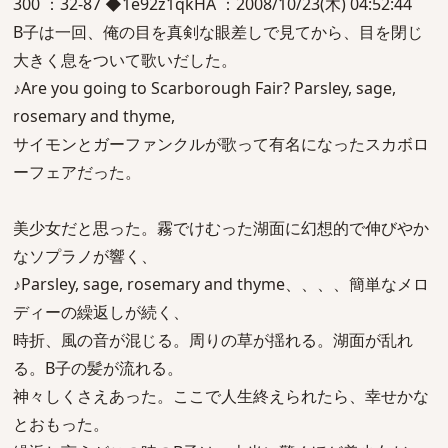
300 ：32-87 ◆1e92z1qkHA ：2008/10/23(木) 04:52:44
B子は一回、俺の目を真剣な眼差しで見てから、目を閉じ
大きく息をついて歌いだした。
♪Are you going to Scarborough Fair? Parsley, sage,
rosemary and thyme,
サイモンとガーファンクルが歌って有名になったスカボロ
ーフェアだった。
美少女だと思った。霧でけむった湖面に幻想的で伸びやか
なソプラノが響く、
♪Parsley, sage, rosemary and thyme、、、、簡単なメロ
ディーの繰返しが続く、
時折、風の音が混じる。周りの草が揺れる。湖面が乱れ
る。B子の髪が流れる。
神々しくさえあった。ここで人生終えられたら、幸せかな
とおもった。