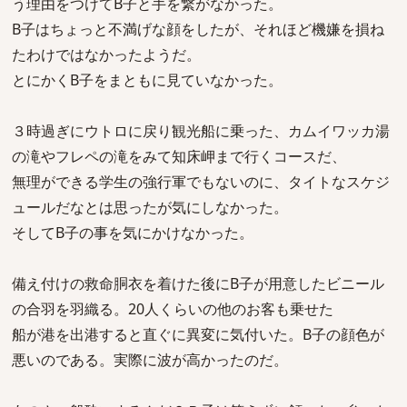
う理由をつけてB子と手を繋がなかった。
B子はちょっと不満げな顔をしたが、それほど機嫌を損ね
たわけではなかったようだ。
とにかくB子をまともに見ていなかった。
３時過ぎにウトロに戻り観光船に乗った、カムイワッカ湯
の滝やフレペの滝をみて知床岬まで行くコースだ、
無理ができる学生の強行軍でもないのに、タイトなスケジ
ュールだなとは思ったが気にしなかった。
そしてB子の事を気にかけなかった。
備え付けの救命胴衣を着けた後にB子が用意したビニール
の合羽を羽織る。20人くらいの他のお客も乗せた
船が港を出港すると直ぐに異変に気付いた。B子の顔色が
悪いのである。実際に波が高かったのだ。