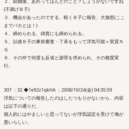
２、結婚後、あれってほんとのこと？しょうがないですね
(不満げＢ子)
３、機会があったのでする、軽くＢ子に報告、大激怒(ここ
までバカとは！)
４、締められる、姉貴にも締められる。
５、以後Ｂ子の事前審査・了承をもって浮気可能＝実質Ｎ
Ｇ
６、その件で何度も反省と謝罪を求められ、その都度実
行。
307 ：32 ◆1e92z1qkHA ：2008/10/24(金) 04:35:59
浮気についての報告したのはしたつもりがないから、内容
は以下の通りだ、
個人的にはやましいと思ってないが浮気認定を受けて俺が
悪いらしい。