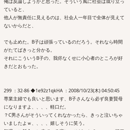
俺は反論しようかと思った。そういう風に社会は成り立っ
ていると、
他人が無責任に見えるのは、社会人一年目で全体が見えて
ないからだと、
でも止めた。B子は頑張っているのだろう。それなら時間
がたてばきっと分かる。
それにこういうB子の、我侭なくせに小心者のところが好
きだとおもった。
299 ：32-86 ◆1e92z1qkHA ：2008/10/23(木) 04:50:45
専業主婦でも良いと思います、B子さんなら必ず良妻賢母
になりますよ、、、、軽口だ。
？C男さんがそういってくれなかったら、きっと泣いちゃ
いましたよｗ、、、、嬉しそうに笑う。