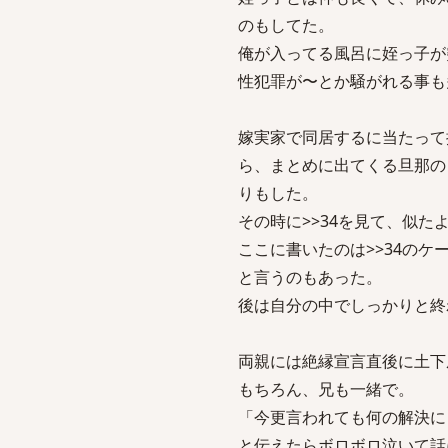
のもしてた。
俺が入ってる風呂に姪っ子が
性犯罪が〜とか騒がれる事も
嫁実家で同居するに当たって
ら、まとめに出てくる旦那の
りもした。
その時に>>34を見て、似た
ここに書いたのは>>34の
と言うのもあった。
後は自分の中でしっかりと終
両親には絶縁宣言直後に土下
もちろん、兄も一緒で。
「今更言われても何の解決に
と伝えたらボロボロ泣いて話