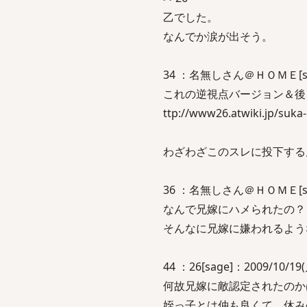
乙でした。
なんでか涙が出そう。
34 ：名無しさん＠ＨＯＭＥ[sage]：
これの逆視点バージョン＆後
ttp://www26.atwiki.jp/suka
わざわざこのスレに投下する
36 ：名無しさん＠ＨＯＭＥ[sage]：
なんで兄嫁にハメられたの？
そんなに兄嫁に嫌われるよう
44 ：26[sage]：2009/10/19(月
何故兄嫁に敵認定されたのか
姪っ子とは仲も良くて、休み