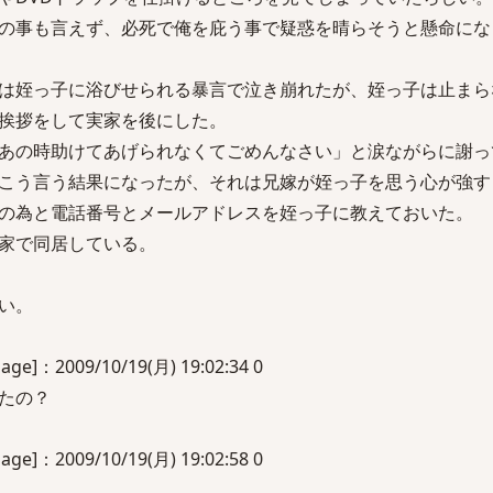
の事も言えず、必死で俺を庇う事で疑惑を晴らそうと懸命にな
は姪っ子に浴びせられる暴言で泣き崩れたが、姪っ子は止まら
挨拶をして実家を後にした。
あの時助けてあげられなくてごめんなさい」と涙ながらに謝っ
こう言う結果になったが、それは兄嫁が姪っ子を思う心が強す
の為と電話番号とメールアドレスを姪っ子に教えておいた。
家で同居している。
い。
2009/10/19(月) 19:02:34 0
たの？
2009/10/19(月) 19:02:58 0