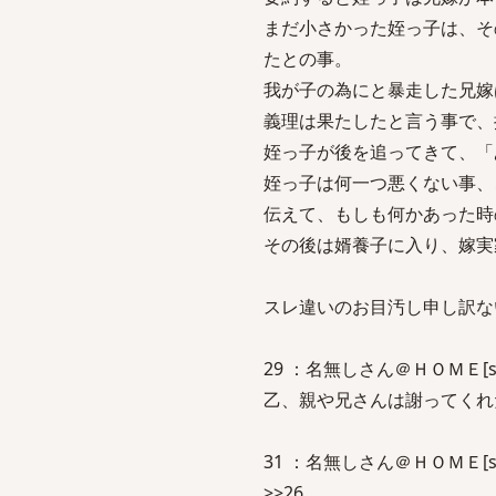
まだ小さかった姪っ子は、そ
たとの事。
我が子の為にと暴走した兄嫁
義理は果たしたと言う事で、
姪っ子が後を追ってきて、「
姪っ子は何一つ悪くない事、
伝えて、もしも何かあった時
その後は婿養子に入り、嫁実
スレ違いのお目汚し申し訳な
29 ：名無しさん＠ＨＯＭＥ[sage]：
乙、親や兄さんは謝ってくれ
31 ：名無しさん＠ＨＯＭＥ[sage]：
>>26