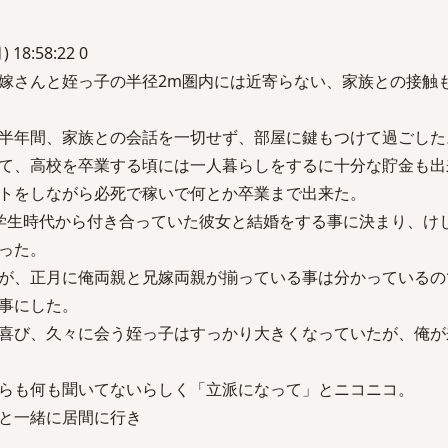
 18:58:22 0
嫁さんと姪っ子の半径2m圏内には近寄らない、家族との接触
半年間、家族との会話を一切せず、部屋に鍵もつけて過ごした
て、高校を卒業する頃には一人暮らしをするに十分な貯金も出
トをしながら必死で稼いで何とか卒業まで出来た。
学生時代から付き合っていた彼女と結婚をする事に決まり、け
った。
が、正月に俺両親と兄嫁両親が揃っている事は分かっているの
事にした。
喜び、久々に会う姪っ子はすっかり大きくなっていたが、俺が
らも何も聞いてないらしく「立派になって」とニコニコ。
と一緒に居間に行き