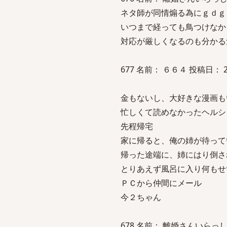
ネタ師が同情煽る為にｇｄｇ
いつまで経っても鳥つけなか
対応が厳しくなるのも分かる
677 名前： ６６４ 投稿日： 2007
金もないし、大好きな漫画も
忙しくて読めなかったヘルシ
先程帰宅
家に帰ると、俺の姉が待って
帰った途端に、姉にはり倒さ
とりあえず風呂に入り何もせ
ＰＣから仲間にメール
今２ちゃん
678 名前： 離婚さんいらっしゃい [