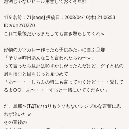
泡酒じゃないビール用意しておくぞ旦那！
119 名前：71[sage] 投稿日：2008/04/10(木) 21:06:53
ID:Vun2YUZZ0
これで最後だからまたしても書き殴らしてくれｗ
好物のカツカレー作ったら子供みたいに喜ぶ旦那
「そりゃ昨日あんなこと言われたらね〜ｗ」
って言ったら旦那は恥ずかしがったんだけど、グイと私の
肩を掴むと目をじっと見つめて
「あ〜・・・しらふの時にも言っておくけど・・・愛して
るよ○○。あ〜・・・ずっと一緒にいてください」
だ、旦那〜(TДT)ひねりもクソもないシンプルな言葉に思
わず泣いたｗ
その直後の