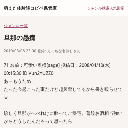
萌えた体験談コピペ保管庫
ジャンル
検索
人気
殿堂
ジャンル一覧
旦那の愚痴
2010/03/06 23:00 登録: えっちな名無しさん
71 名前：可愛い奥様[sage] 投稿日：2008/04/10(木)
00:15:30 ID:Vun2YUZZ0
あーもうだめ
たった今起こった事だけど超興奮してるから書き殴らせて
ｗ
珍しく旦那がへべれけに酔ってご帰宅。普段お酒相当強い
からどうしたんだろって思ったら