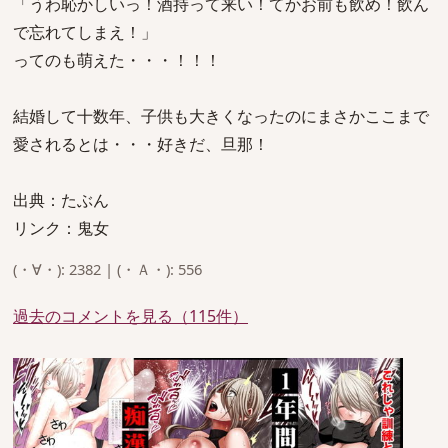
「うわ恥かしいっ！酒持って来い！てかお前も飲め！飲ん
で忘れてしまえ！」
ってのも萌えた・・・！！！
結婚して十数年、子供も大きくなったのにまさかここまで
愛されるとは・・・好きだ、旦那！
出典：たぶん
リンク：鬼女
(・∀・): 2382 | (・Ａ・): 556
過去のコメントを見る（115件）