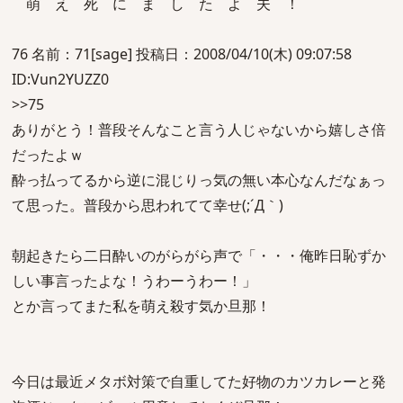
萌 え 死 に ま し た よ 夫 ！
76 名前：71[sage] 投稿日：2008/04/10(木) 09:07:58
ID:Vun2YUZZ0
>>75
ありがとう！普段そんなこと言う人じゃないから嬉しさ倍
だったよｗ
酔っ払ってるから逆に混じりっ気の無い本心なんだなぁっ
て思った。普段から思われてて幸せ(;´Д｀)
朝起きたら二日酔いのがらがら声で「・・・俺昨日恥ずか
しい事言ったよな！うわーうわー！」
とか言ってまた私を萌え殺す気か旦那！
今日は最近メタボ対策で自重してた好物のカツカレーと発