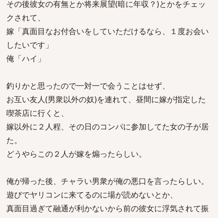
その後彼女の有無とか将来展望(暗に年収？)とかをチェッ
クされて、
嫁「真面目なお付合いをしていただけるなら、１度お会い
したいです」
俺「ハイ」
釣りかと思ったので一対一で会うことはせず、
お互い友人(男衆以外の奴)を連れて、昼間に嫁が指定した
喫茶店に行くと、
嫁以外に２人程、その日のコンパに参加してた女の子が居
た。
どうやらこの２人が嫁を煽ったらしい。
俺が帰った後、チャラい男衆が俺の悪口を言ったらしい。
遊びでヤリコンに来てるのに場が読めないとか、
真面目過ぎて融通が利かないから前の彼女に浮気されて振