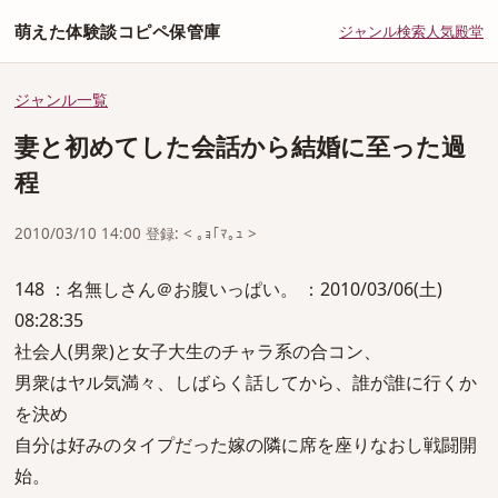
萌えた体験談コピペ保管庫
ジャンル
検索
人気
殿堂
ジャンル一覧
妻と初めてした会話から結婚に至った過
程
2010/03/10 14:00 登録: < ｡ｮ｢ﾏ｡ｭ >
148 ：名無しさん＠お腹いっぱい。 ：2010/03/06(土)
08:28:35
社会人(男衆)と女子大生のチャラ系の合コン、
男衆はヤル気満々、しばらく話してから、誰が誰に行くか
を決め
自分は好みのタイプだった嫁の隣に席を座りなおし戦闘開
始。