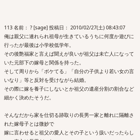
113 名前： ? [sage] 投稿日： 2010/02/27(土) 08:43:07
俺は親父に連れられ祖母が生きているうちに何度か遊びに
行ったが最後は小学校低学年。
その後艶福家と言えば聞えが良いが祖父は未亡人になって
いた元部下の嫁母と関係を持った。
そして周りから「ボケてる」「自分の子供より若い女の言
いなり」等と反対を受けながら結婚。
その際に嫁を養子にしないとか祖父の遺産分割の割合など
細かく決めたそうだ。
そんなだから家を仕切る跡取りの長男一家と離れに隔離さ
れた嫁母子とは微妙で
嫁に言わせると祖父の愛人とその子という扱いだったらし