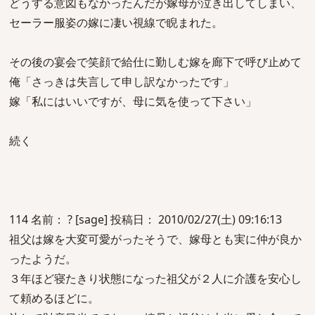
どうする意図もなかったんだが嫁母が泣き出してしまい、
セーラー服姿の嫁に凄い視線で睨まれた。
その後の宴会で笑顔で給仕に勤しむ嫁を廊下で呼び止めて
俺「さっきは失言して申し訳なかったです」
嫁「私にはいいですが、母に気を使って下さい」
続く
114 名前： ? [sage] 投稿日： 2010/02/27(土) 09:16:13
祖父は嫁を大変可愛がったそうで、嫁母とも実に仲が良か
ったようだ。
３年ほど寝たきり状態になった祖父が２人に介護を安心し
て頼めるほどに。