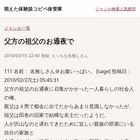
萌えた体験談コピペ保管庫
ジャンル
検索
人気
殿堂
ジャンル一覧
父方の祖父のお通夜で
2010/03/10 22:40 登録: えっちな名無しさん
111 名前： 名無しさん＠お腹いっぱい。 [sage] 投稿日：
2010/02/27(土) 05:45:31
父方の祖父のお通夜に召集がかかった一人暮らしの社会人
の俺、
親父は４男で都会に出てたからあまり意識しなかったが、
祖父は田舎の旧家で結構な名士だったようだ。
人が沢山なのと遅れてきたために近しい親族の部屋にいる
自分の家族と