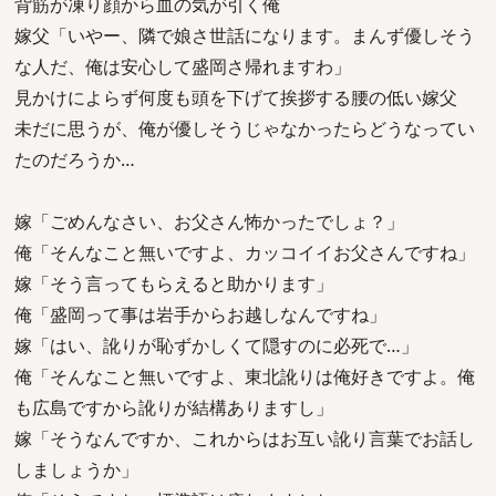
背筋が凍り顔から血の気が引く俺
嫁父「いやー、隣で娘さ世話になります。まんず優しそう
な人だ、俺は安心して盛岡さ帰れますわ」
見かけによらず何度も頭を下げて挨拶する腰の低い嫁父
未だに思うが、俺が優しそうじゃなかったらどうなってい
たのだろうか…
嫁「ごめんなさい、お父さん怖かったでしょ？」
俺「そんなこと無いですよ、カッコイイお父さんですね」
嫁「そう言ってもらえると助かります」
俺「盛岡って事は岩手からお越しなんですね」
嫁「はい、訛りが恥ずかしくて隠すのに必死で…」
俺「そんなこと無いですよ、東北訛りは俺好きですよ。俺
も広島ですから訛りが結構ありますし」
嫁「そうなんですか、これからはお互い訛り言葉でお話し
しましょうか」