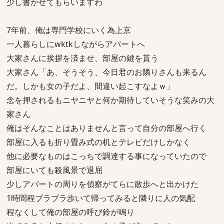
少し書かせてもらいますわ
7年前、俺は専門学校にいく為上京
一人暮らしにwktkしながらアパートへ
大家さんに挨拶を済ませ、部屋の鍵を貰う
大家さん「あ、そうそう、今日君のお隣りさんも来るん
だ。しかも女の子だよ、間違い起こすなよｗ」
念を押されるもニヤニヤと何か期待していそうな笑みの大
家さん
俺はそんなことはありませんと言って自分の部屋へ行く
部屋に入るも折り畳み式の机とテレビだけしかなく
他に必要なものはこっちで調達する事になっていたので
部屋にいても殺風景で退屈
少しアパートの周りを偵察がてらに散歩へと出かけた
1時間程ブラブラ歩いて帰ってみると隣りに人の気配
程なくして俺の部屋の呼び鈴が鳴り