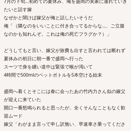
7月の下旬…初めての夏休み、俺を盛岡の実家に連れていき
たいと話す嫁
なぜかと聞けば嫁父が俺と話したいそうだ
俺「（隣なのをいいことに付き合ってるからな…、ご立腹
なのかも知れんぞ。これは俺の死亡フラグか？）」
どうしてもと言い、嫁父が旅費も出すと言われては断れず
夏休みの初日に朝一番で盛岡へ行った
スーツで身を纏い道中は緊張で喉が渇いて
4時間で500mlのペットボトルを5本空ける始末
盛岡へ着くとそこには春に会ったあの竹内力さん似の嫁父
が迎えに来ていた
開口一番怒鳴られると思ったが、全くそんなこともなく歓
迎ムード
嫁父「わがまま言って申し訳無い、早速車さ乗ってくださ