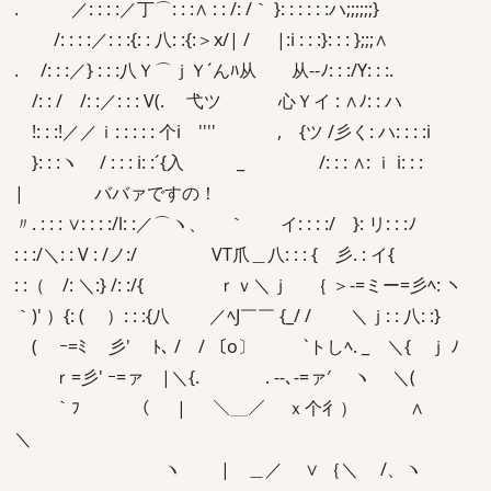
. ／: : : :／丁⌒: : :∧ : : /: /｀ }: : : : : :ハ;;;;;;}
/: : : :／: : :{: : 八: :{:＞x/| / |:i : : :}: : : };;;∧
. /: : :／} : : :八Ｙ⌒ｊＹ´んﾊ从 从-‐ﾉ: : :/Y: : :.
/: : / /: :／: : : V(. 弋ツ 心Ｙイ : ∧ﾉ: : ハ
!: : :!／／ｉ: : : : : 个i '''' , {ツ /彡く: ハ: : : :i
}: : :ヽ / : : : i: :´{入 _ /: : : ∧: ｉ i: : :
| ババァですの！
〃. : : : ∨: : : :/l: :／⌒ヽ、 ｀ イ: : : :/ }: リ: : :ﾉ
: : :/＼: : V : /ノ:/ VT爪＿八: : : { 彡. : イ{
: :（ /: ＼:} /: :/{ ｒｖ＼ｊ ｛ ＞‐=ミー=彡ﾍ: ヽ
｀)' ）{: ( ）: : :{八 ／ﾍJ￣￣ {_/ / ＼ｊ: : 八: :}
( ｰ=ﾐ 彡' ﾄ､ / / 〔o〕 `トしﾍ. _ ＼{ ｊ ﾉ
ｒ=彡' ｰ=ァ |＼{. . -‐､‐=ァ′ ヽ ＼(
｀ﾌ （ | ＼＿／ ｘ个彳） ∧
＼
ヽ | ＿／ ∨ ｛＼ /、ヽ