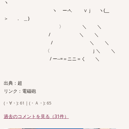
ヽ
ヽ ー-ﾍ. ∨ｊ ヽ{__
＞ . ＿}
〉 ＼ ＼
/ ＼ ＼
/ ＼ ＼
〈 ｊ＼ ＼
/ ー--=＝ニニ＝く ＼
出典：超
リンク：電磁砲
(・∀・): 61 | (・Ａ・): 65
過去のコメントを見る（31件）