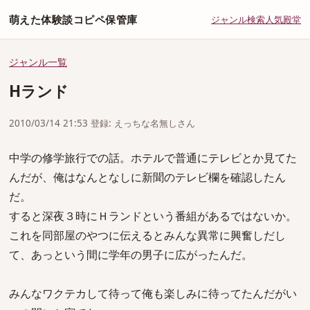
萌えた体験談コピペ保管庫
ジャンル
検索
人気
殿堂
ジャンル一覧
Hランド
2010/03/14 21:53 登録: えっちな名無しさん
中学の修学旅行での話。ホテルで普通にテレビとか見てた
んだが、俺はなんとなしに新聞のテレビ欄を確認したん
だ。
すると深夜３時にＨランドという番組があるではないか。
これを同部屋のやつに伝えるとみんな異常に興奮しだし
て、あっという間に学年の男子に広がったんだ。
みんなワクテカして待って俺も楽しみに待ってたんだがい