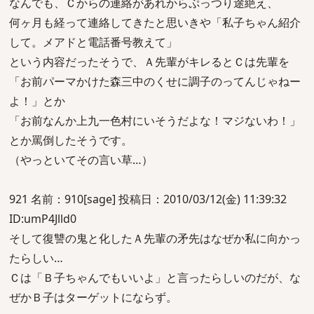
なんでも、Ｃからの連絡があれからぷっつり途絶え、
何ヶ月も経って連絡してきたと思いきや「私子ちゃん紹介
して。メアドと電話番号教えて」
という内容だったそうで、Ａ先輩がキレるとＣは先輩を
「お前パーマかけた森三中のくせに調子のってんじゃねー
よ！」とか
「お前なんか上九一色村にいそうだよな！マジないわ！」
とか罵倒したそうです。
（やっといてその言い草…）
921 名前：910[sage] 投稿日：2010/03/12(金) 11:39:32
ID:umP4Jlld0
そして復讐の鬼と化したＡ先輩の矛先はなぜか私に向かっ
たらしい…
Ｃは「Ｂ子ちゃんでもいいよ」と言ったらしいのだが、な
ぜかＢ子はターゲットにならず。