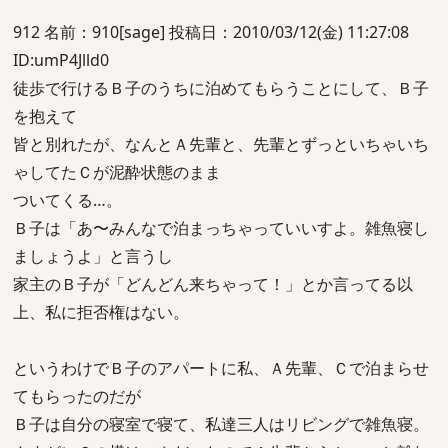
912 名前：910[sage] 投稿日：2010/03/12(金) 11:27:08
ID:umP4Jlld0
徒歩で行けるＢ子のうちに泊めてもらうことにして、Ｂ子
を抱えて
皆と別れたが、なんとＡ先輩と、先輩とずっといちゃいち
ゃしてたＣが泥酔状態のまま
ついてくる…。
Ｂ子は「あ〜みんなで泊まっちゃっていいすよ。雑魚寝し
ましょうよ」と言うし
家主のＢ子が「どんどん来ちゃって！」とか言ってる以
上、私に拒否権はない。
というわけでＢ子のアパートに私、Ａ先輩、Ｃで泊まらせ
てもらったのだが
Ｂ子は自分の寝室で寝て、私達三人はリビングで雑魚寝。