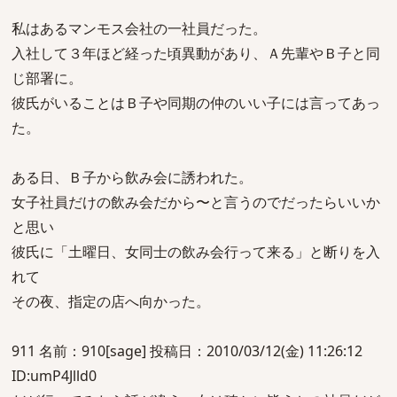
私はあるマンモス会社の一社員だった。
入社して３年ほど経った頃異動があり、Ａ先輩やＢ子と同
じ部署に。
彼氏がいることはＢ子や同期の仲のいい子には言ってあっ
た。
ある日、Ｂ子から飲み会に誘われた。
女子社員だけの飲み会だから〜と言うのでだったらいいか
と思い
彼氏に「土曜日、女同士の飲み会行って来る」と断りを入
れて
その夜、指定の店へ向かった。
911 名前：910[sage] 投稿日：2010/03/12(金) 11:26:12
ID:umP4Jlld0