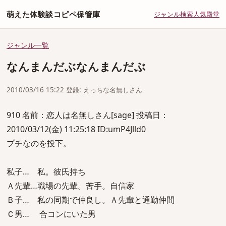
萌えた体験談コピペ保管庫
ジャンル
検索
人気
殿堂
ジャンル一覧
なんまんだぶなんまんだぶ
2010/03/16 15:22 登録: えっちな名無しさん
910 名前：恋人は名無しさん[sage] 投稿日：
2010/03/12(金) 11:25:18 ID:umP4Jlld0
プチなのを投下。
私子… 私。彼氏持ち
Ａ先輩…職場の先輩。苦手。自信家
Ｂ子… 私の同期で仲良し。Ａ先輩と通勤仲間
Ｃ男… 合コンにいた男