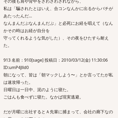
その後も肩や背中をさわさわされながら、
私は「騙されたとはいえ、合コンなんかに出るからバチが
あたったんだ…
なんまんだぶなんまんだぶ」と必死にお経を唱えて（なん
かその時はお経が自分を
守ってくれるような気がした）、その夜をひたすら耐え
た。
913 名前：910[sage] 投稿日：2010/03/12(金) 11:30:06
ID:umP4Jlld0
朝になって、皆は「朝マックしよう〜」とか言ってたが私
は速攻帰った。
日曜日は一日中、泥のように寝た。
ごはんも食べずに寝た。なかば現実逃避。
だが月曜に出社するとＡ先輩に捕まって、会社の廊下なの