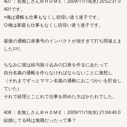
407 ：名無しさん＠ＨＯＭＥ：2009/11/18(水) 20:52:31 0
401です。
×俺は通帳も仕事もなくし彷徨い迷う迷子です。
○俺は家庭も仕事もなくし彷徨い迷う迷子です。
最後の通帳口座番号のインパクトが強すぎて打ち間違えま
したｽﾏｿ。
ちなみに彼は給与振り込みの口座を作るにあたって
自分名義の通帳を作らなければならないことに激怒し
（それまでずっとママン名義の通帳におこづかいを貯金し
ていた）
それで経理とこじれて仕事を辞めた大ばかたれでした。
408 ：名無しさん＠ＨＯＭＥ：2009/11/18(水) 21:04:40 0
結婚してる時は無職だったって事？