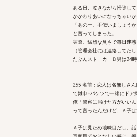
ある日、泣きながら掃除して
かかわりあいになっちゃいか
「あのー、手伝いましょうか
と言ってしまった。
実際、猛烈な臭さで毎日迷惑
（管理会社には連絡してたし
たぶんストーカーＢ男は24
255 名前：恋人は名無しさん[sage
で雑巾+バケツで一緒にドア
俺「警察に届けた方がいいん
って言ったんだけど、Ａ子は
Ａ子は見ため地味目だし、話
真面目でおとなしい感じ。髪