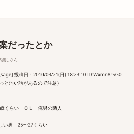
庫
案だったとか
ちな名無しさん
] 投稿日：2010/03/21(日) 18:23:10 ID:Wxmn8rSG0
っと汚い話があるので注意）
2歳くらい ＯＬ 俺男の隣人
い男 25〜27くらい