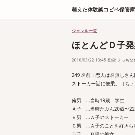
萌えた体験談コピペ保管
ジャンル一覧
ほとんどＤ子発
2010/03/22 13:45 登録: えっ
249 名前：恋人は名無しさん[sage
ストーカー話に便乗。（ちょ
俺男 …当時19歳 学生
Ａ子 …当時たぶん20歳〜2
Ｂ男 …Ａ子のストーカー
Ｃ男 …Ａ子のことを好きらし
Ｄ子 …Ｂ男の彼女