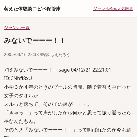
萌えた体験談コピペ保管庫
ジャンル
検索
人気
殿堂
ジャンル一覧
みないでーーー！！
2005/03/16 22:38 登録: もえたろう
713 みないでーーー！！ sage 04/12/21 22:21:01
ID:CNhfl8xU
小学３か４年のときのプールの時間。隣で着替え中だった
女子のタオルが
スルっと落ちて、その子の裸が・・・。
「きゃっ！」って声がしたから何かと思って振り返ったら
裸なんだもん。
そのとき「みないでーーー！！」って叫ばれたのが今も鮮