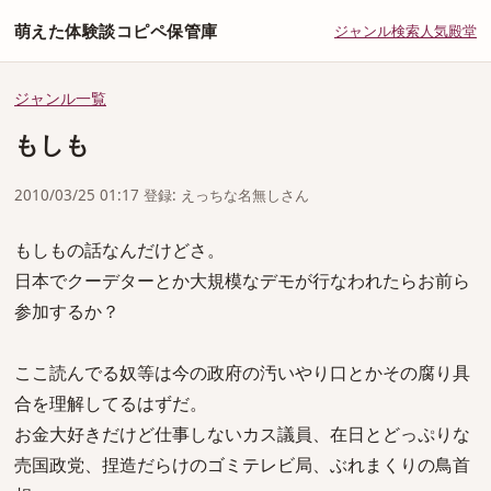
萌えた体験談コピペ保管庫
ジャンル
検索
人気
殿堂
ジャンル一覧
もしも
2010/03/25 01:17 登録: えっちな名無しさん
もしもの話なんだけどさ。
日本でクーデターとか大規模なデモが行なわれたらお前ら
参加するか？
ここ読んでる奴等は今の政府の汚いやり口とかその腐り具
合を理解してるはずだ。
お金大好きだけど仕事しないカス議員、在日とどっぷりな
売国政党、捏造だらけのゴミテレビ局、ぶれまくりの鳥首