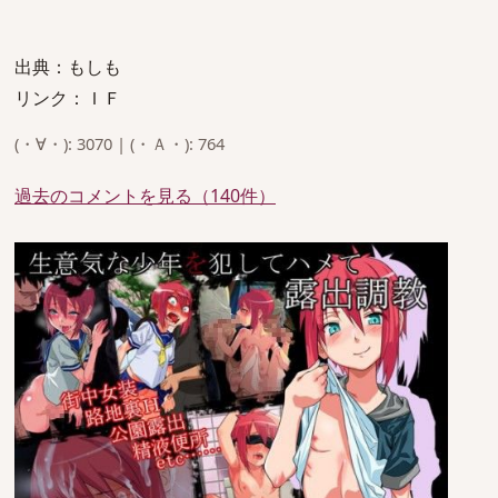
出典：もしも
リンク：ＩＦ
(・∀・): 3070 | (・Ａ・): 764
過去のコメントを見る（140件）