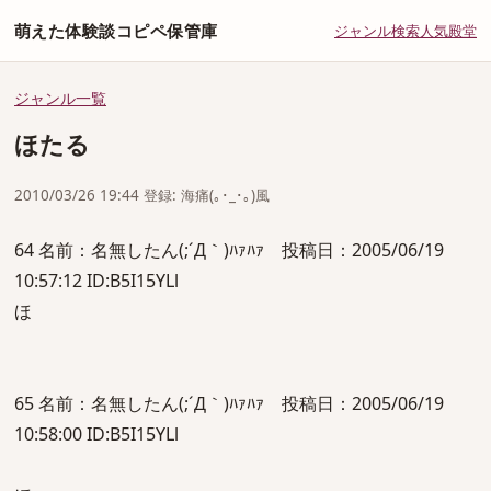
萌えた体験談コピペ保管庫
ジャンル
検索
人気
殿堂
ジャンル一覧
ほたる
2010/03/26 19:44 登録: 海痛(｡･_･｡)風
64 名前：名無したん(;´Д｀)ﾊｧﾊｧ 投稿日：2005/06/19
10:57:12 ID:B5I15YLl
ほ
65 名前：名無したん(;´Д｀)ﾊｧﾊｧ 投稿日：2005/06/19
10:58:00 ID:B5I15YLl