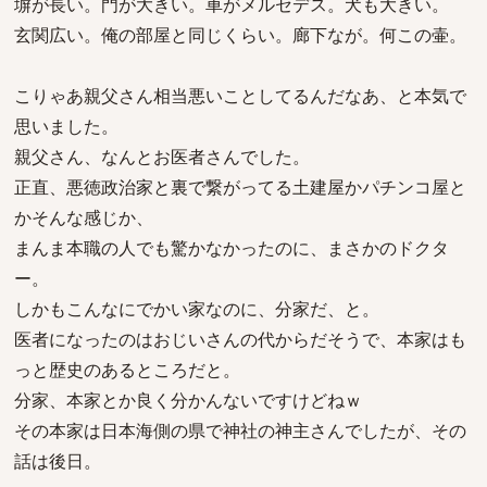
塀が長い。門が大きい。車がメルセデス。犬も大きい。
玄関広い。俺の部屋と同じくらい。廊下なが。何この壷。
こりゃあ親父さん相当悪いことしてるんだなあ、と本気で
思いました。
親父さん、なんとお医者さんでした。
正直、悪徳政治家と裏で繋がってる土建屋かパチンコ屋と
かそんな感じか、
まんま本職の人でも驚かなかったのに、まさかのドクタ
ー。
しかもこんなにでかい家なのに、分家だ、と。
医者になったのはおじいさんの代からだそうで、本家はも
っと歴史のあるところだと。
分家、本家とか良く分かんないですけどねｗ
その本家は日本海側の県で神社の神主さんでしたが、その
話は後日。