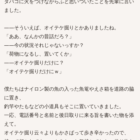
タバコに火をつけながらふと思いついたことを先輩に言い
ました。
――そういえば、オイテケ掘りとかありましたね。
「ああ、なんかの昔話だろ？」
――今の状況それじゃないっすか？
「荷物になるし、置いてくか」
――オイテケ掘りだけに？
「オイテケ掘りだけにｗ」
僕たちはナイロン製の魚の入った魚篭やえさ箱を道路の脇
に置き、
釣竿やたもなどの小道具もそこに置いていきました。
一応、電話番号と名前と後日取りに来る旨を書いた物を添
えて。
オイテケ掘り云々よりもかさばって歩き辛かったので、