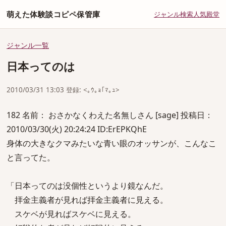
萌えた体験談コピペ保管庫
ジャンル
検索
人気
殿堂
ジャンル一覧
日本ってのは
2010/03/31 13:03 登録: <｡ｳ｡ｮ｢ﾏ｡ｭ>
182 名前： おさかなくわえた名無しさん [sage] 投稿日：
2010/03/30(火) 20:24:24 ID:ErEPKQhE
身体の大きなクマみたいな青い眼のオッサンが、こんなこ
と言ってた。
「日本ってのは没個性というより鏡なんだ。
拝金主義者が見れば拝金主義者に見える。
スケベが見ればスケベに見える。