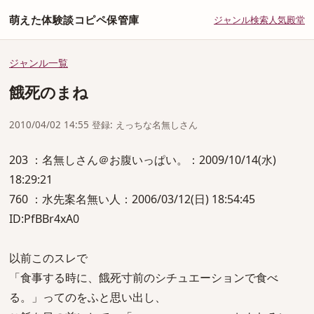
萌えた体験談コピペ保管庫
ジャンル
検索
人気
殿堂
ジャンル一覧
餓死のまね
2010/04/02 14:55 登録: えっちな名無しさん
203 ：名無しさん＠お腹いっぱい。：2009/10/14(水)
18:29:21
760 ：水先案名無い人：2006/03/12(日) 18:54:45
ID:PfBBr4xA0
以前このスレで
「食事する時に、餓死寸前のシチュエーションで食べ
る。」ってのをふと思い出し、