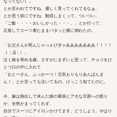
なってない）」
とか言われてですね、優しく育ってくれてるなぁ、
とか思う前にですね、動揺しまくって、ついつい、
「ご飯・・・・おいしかった・・・。」とか行って、
正座してスーツ着たままパタッと横に倒れたの。
「お父さんが死んじゃっｐぴぎゃあああああああ！！！！
（ ；Д；）」
泣く娘を宥める嫁。さすがにまずいと思って、チョコをひ
とつ口の中に入れて
「おとーさん、ふっかーつ！元気もりもりあんぱんま
ん！」とか言っても泣いてるの。けっこう似てたのに。
今、嫁は熱出して休んだ娘の看病とアホな旦那への怒り
か、全然かまってくれず、
自分でスーツにアイロンかけてます。どうしよう。やはり