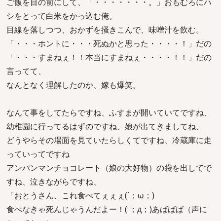
ご飯を目の前にして、「・・・・・・・。」おもむろにハ
シをとって白米をかっ込む俺。
目線を落しつつ、おかずを掻きこんで、味噌汁を飲む。
「・・・ホントに・・・死ぬかと思った・・・・！」だの
「・・・すまねぇ！！本当にすまねぇ・・・・！！」だの
言ってて、
なんとなく理解したのか、嫁も爆笑。
なんて事をしてたらですね、ふすまが開いていてですね、
幼稚園に行ってるはずのですね、娘が出てきましてね、
どうやらその場面を見ていたらしくてですね、冷蔵庫に走
っていってですね
アンパンマンチョコレート（娘の大好物）の袋を出してで
すね、泣きながらですね、
「おとうさん、これ食べてぇぇぇ(´；ω；)
食べなきゃ死んじゃうんだよー！( ；д；)あばばば（声に